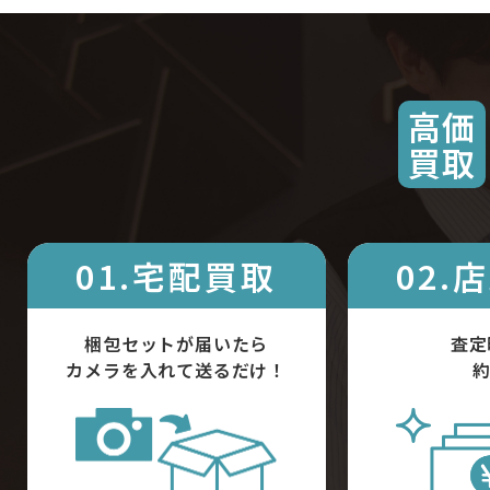
高価
買取
01.宅配買取
02.
梱包セットが届いたら
査定
カメラを入れて送るだけ！
約