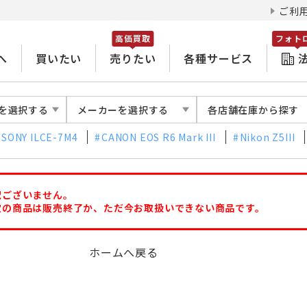
ご利
高価買取
フォト
へ
買いたい
売りたい
各種サービス
を選択する
メーカーを選択する
各店舗在庫から探す
SONY ILCE-7M4
CANON EOS R6 Mark III
Nikon Z5III
訳ございません。
定の商品は販売終了か、ただ今お取扱いできない商品です。
ホームへ戻る