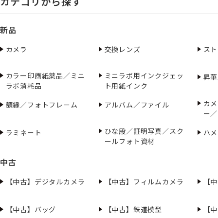
カテゴリから探す
新品
カメラ
交換レンズ
スト
カラー印画紙薬品／ミニ
ミニラボ用インクジェッ
昇華
ラボ消耗品
ト用紙インク
カメ
額縁／フォトフレーム
アルバム／ファイル
ー／
ひな段／証明写真／スク
ラミネート
ハメ
ールフォト資材
中古
【中古】デジタルカメラ
【中古】フィルムカメラ
【中
【中古】バッグ
【中古】鉄道模型
【中