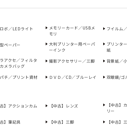
メモリーカード／USBメ
ロボ／LEDライト
フイルム
モリ
大判プリンター用ペーパ
プリンタ
型ペーパー
ーインク
紙
ラアクセ／フィルタ
撮影アクセサリー／三脚
背景紙／
カメラバッグ
パチ／プリント資材
ＤＶＤ／CD／ブルーレイ
双眼鏡/ゴ
【中古】
古】アクションカム
【中古】レンズ
リー
古】筆記具
【中古】三脚
【中古】