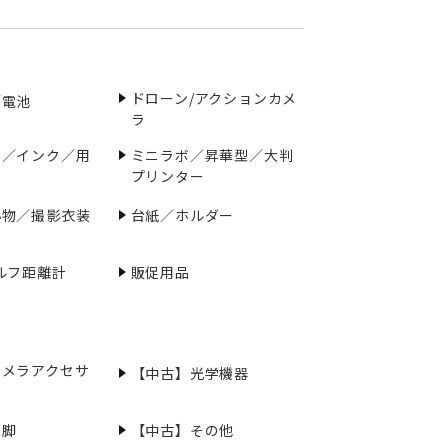
ドローン/アクションカメ
／電池
ラ
ー／インク／用
ミニラボ／昇華型／大判
プリンター
小物／撮影衣装
台紙／ホルダー
ルフ距離計
販促用品
カメラアクセサ
【中古】光学機器
三脚
【中古】その他