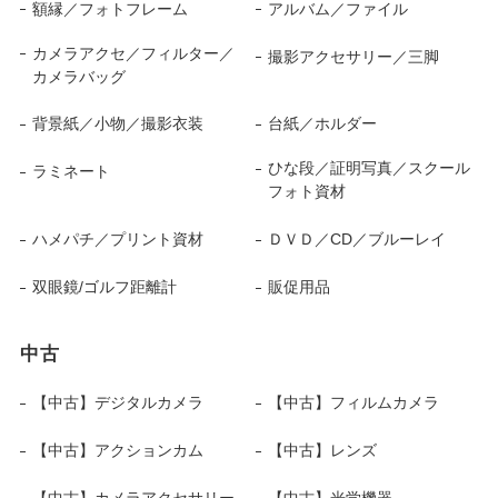
額縁／フォトフレーム
アルバム／ファイル
カメラアクセ／フィルター／
撮影アクセサリー／三脚
カメラバッグ
背景紙／小物／撮影衣装
台紙／ホルダー
ひな段／証明写真／スクール
ラミネート
フォト資材
ハメパチ／プリント資材
ＤＶＤ／CD／ブルーレイ
双眼鏡/ゴルフ距離計
販促用品
中古
【中古】デジタルカメラ
【中古】フィルムカメラ
【中古】アクションカム
【中古】レンズ
【中古】カメラアクセサリー
【中古】光学機器