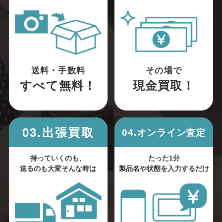
送料・手数料
その場で
すべて無料！
現金買取！
03.出張買取
04.オンライン査定
持っていくのも、
たった1分
送るのも大変そんな時は
製品名や状態を入力するだけ