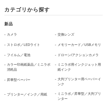
カテゴリから探す
新品
カメラ
交換レンズ
ストロボ／LEDライト
メモリーカード／USBメモリ
フイルム／電池
ドローン/アクションカメラ
カラー印画紙薬品／ミニラボ
ミニラボ用インクジェット用
消耗品
紙インク
大判プリンター用ペーパーイ
昇華型ペーパー
ンク
ミニラボ／昇華型／大判プリ
プリンター／インク／用紙
ンター