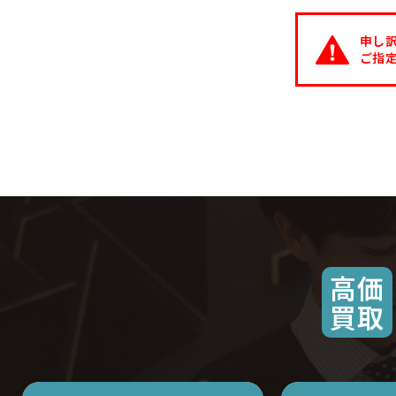
申し
ご指
高価
買取