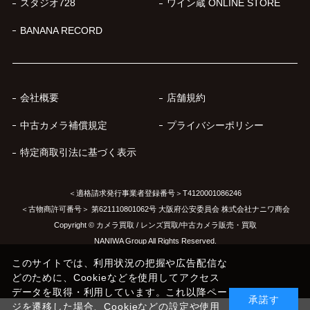
スタジオ728
ワイン蔵 ONLINE STORE
BANANA RECORD
会社概要
店舗規約
中古カメラ補償規定
プライバシーポリシー
特定商取引法に基づく表示
＜適格請求発行事業者登録番号＞T4120001086246
＜古物商許可番号＞ 第621110801062号 大阪府公安委員会 株式会社ナニワ商会
Copyright © カメラ買取 / レンズ買取/中古カメラ販売・買取
NANIWA Group All Rights Reserved.
このサイトでは、利用状況の把握や広告配信な
どのために、Cookieなどを使用してアクセス
データを取得・利用しています。これ以降ペー
承諾す
ジを遷移した場合、Cookieなどの設定や使用