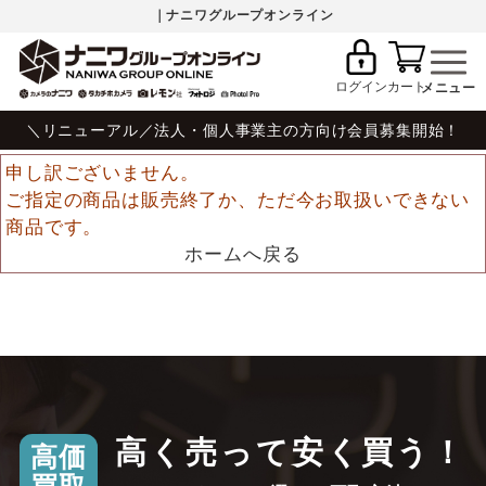
｜ナニワグループオンライン
ログイン
カート
＼リニューアル／法人・個人事業主の方向け会員募集開始！
申し訳ございません。
ご指定の商品は販売終了か、ただ今お取扱いできない
商品です。
ホームへ戻る
高く売って安く買う！
高価