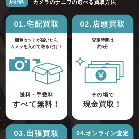
買取
カメラのナニワの選べる買取方法
01.宅配買取
02.店頭買取
梱包セットが届いたら
査定時間は
カメラを入れて送るだけ！
約5分
送料・手数料
その場で
すべて無料！
現金買取！
03.出張買取
04.オンライン査定