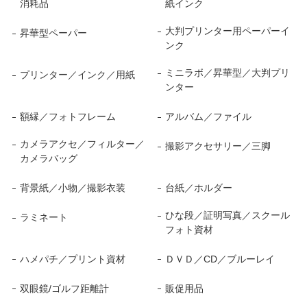
消耗品
紙インク
大判プリンター用ペーパーイ
昇華型ペーパー
ンク
ミニラボ／昇華型／大判プリ
プリンター／インク／用紙
ンター
額縁／フォトフレーム
アルバム／ファイル
カメラアクセ／フィルター／
撮影アクセサリー／三脚
カメラバッグ
背景紙／小物／撮影衣装
台紙／ホルダー
ひな段／証明写真／スクール
ラミネート
フォト資材
ハメパチ／プリント資材
ＤＶＤ／CD／ブルーレイ
双眼鏡/ゴルフ距離計
販促用品