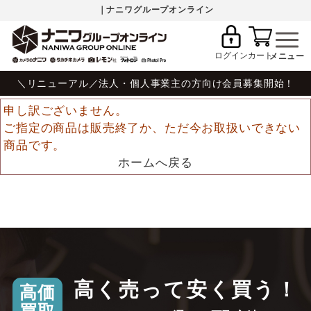
｜ナニワグループオンライン
ログイン
カート
＼リニューアル／法人・個人事業主の方向け会員募集開始！
申し訳ございません。
ご指定の商品は販売終了か、ただ今お取扱いできない
商品です。
ホームへ戻る
高く売って安く買う！
高価