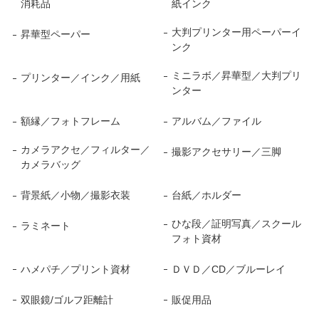
消耗品
紙インク
大判プリンター用ペーパーイ
昇華型ペーパー
ンク
ミニラボ／昇華型／大判プリ
プリンター／インク／用紙
ンター
額縁／フォトフレーム
アルバム／ファイル
カメラアクセ／フィルター／
撮影アクセサリー／三脚
カメラバッグ
背景紙／小物／撮影衣装
台紙／ホルダー
ひな段／証明写真／スクール
ラミネート
フォト資材
ハメパチ／プリント資材
ＤＶＤ／CD／ブルーレイ
双眼鏡/ゴルフ距離計
販促用品