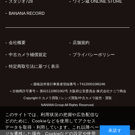
スタジオ728
ワイン蔵 ONLINE STORE
BANANA RECORD
会社概要
店舗規約
中古カメラ補償規定
プライバシーポリシー
特定商取引法に基づく表示
＜適格請求発行事業者登録番号＞T4120001086246
＜古物商許可番号＞ 第621110801062号 大阪府公安委員会 株式会社ナニワ商会
Copyright © カメラ買取 / レンズ買取/中古カメラ販売・買取
NANIWA Group All Rights Reserved.
このサイトでは、利用状況の把握や広告配信な
どのために、Cookieなどを使用してアクセス
データを取得・利用しています。これ以降ペー
承諾す
ジを遷移した場合、Cookieなどの設定や使用