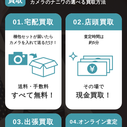
買取
カメラのナニワの選べる買取方法
01.宅配買取
02.店頭買取
梱包セットが届いたら
査定時間は
カメラを入れて送るだけ！
約5分
送料・手数料
その場で
すべて無料！
現金買取！
03.出張買取
04.オンライン査定