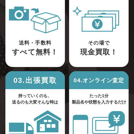
送料・手数料
その場で
すべて無料！
現金買取！
03.出張買取
04.オンライン査定
持っていくのも、
たった1分
送るのも大変そんな時は
製品名や状態を入力するだけ