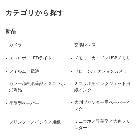
カテゴリから探す
新品
カメラ
交換レンズ
ストロボ／LEDライト
メモリーカード／USBメモリ
フイルム／電池
ドローン/アクションカメラ
カラー印画紙薬品／ミニラボ
ミニラボ用インクジェット用
消耗品
紙インク
大判プリンター用ペーパーイ
昇華型ペーパー
ンク
ミニラボ／昇華型／大判プリ
プリンター／インク／用紙
ンター