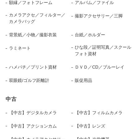
額縁／フォトフレーム
アルバム／ファイル
カメラアクセ／フィルター／
撮影アクセサリー／三脚
カメラバッグ
背景紙／小物／撮影衣装
台紙／ホルダー
ひな段／証明写真／スクール
ラミネート
フォト資材
ハメパチ／プリント資材
ＤＶＤ／CD／ブルーレイ
双眼鏡/ゴルフ距離計
販促用品
中古
【中古】デジタルカメラ
【中古】フィルムカメラ
【中古】アクションカム
【中古】レンズ