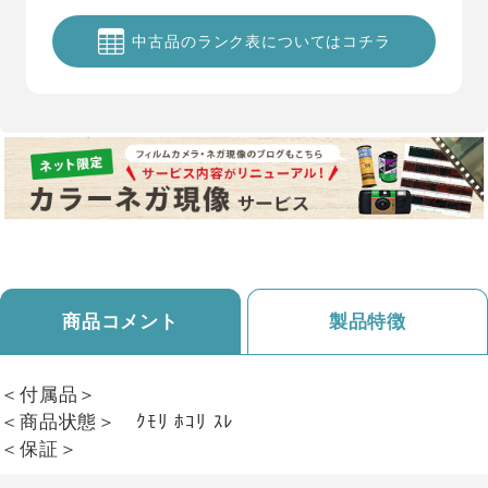
中古品のランク表についてはコチラ
商品コメント
製品特徴
＜付属品＞
＜商品状態＞ ｸﾓﾘ ﾎｺﾘ ｽﾚ
＜保証＞