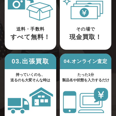
送料・手数料
その場で
すべて無料！
現金買取！
03.出張買取
04.オンライン査定
持っていくのも、
たった1分
送るのも大変そんな時は
製品名や状態を入力するだけ