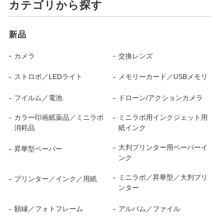
カテゴリから探す
新品
カメラ
交換レンズ
ストロボ／LEDライト
メモリーカード／USBメモリ
フイルム／電池
ドローン/アクションカメラ
カラー印画紙薬品／ミニラボ
ミニラボ用インクジェット用
消耗品
紙インク
大判プリンター用ペーパーイ
昇華型ペーパー
ンク
ミニラボ／昇華型／大判プリ
プリンター／インク／用紙
ンター
額縁／フォトフレーム
アルバム／ファイル