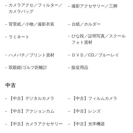
カメラアクセ／フィルター／
撮影アクセサリー／三脚
カメラバッグ
背景紙／小物／撮影衣装
台紙／ホルダー
ひな段／証明写真／スクール
ラミネート
フォト資材
ハメパチ／プリント資材
ＤＶＤ／CD／ブルーレイ
双眼鏡/ゴルフ距離計
販促用品
中古
【中古】デジタルカメラ
【中古】フィルムカメラ
【中古】アクションカム
【中古】レンズ
【中古】カメラアクセサリー
【中古】光学機器