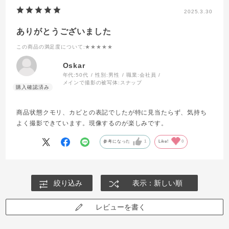
2025.3.30
ありがとうございました
この商品の満足度について
:★★★★★
Oskar
年代:
50代
性別:
男性
職業:
会社員
メインで撮影の被写体:
スナップ
商品状態クモリ、カビとの表記でしたが特に見当たらず、気持ち
よく撮影できています。現像するのが楽しみです。
参考になった
1
Like!
0
絞り込み
表示：新しい順
レビューを書く