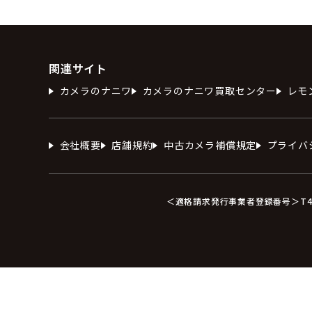
関連サイト
カメラのナニワ
カメラのナニワ買取センター
レモ
会社概要
店舗規約
中古カメラ補償規定
プライバ
＜適格請求発行事業者登録番号＞T412