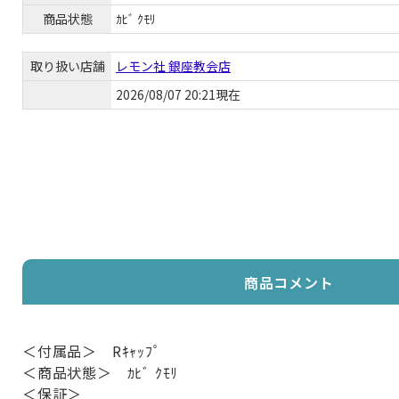
商品状態
ｶﾋﾞ ｸﾓﾘ
取り扱い店舗
レモン社 銀座教会店
2026/08/07 20:21現在
商品コメント
＜付属品＞ Rｷｬｯﾌﾟ
＜商品状態＞ ｶﾋﾞ ｸﾓﾘ
＜保証＞