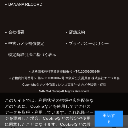
BANANA RECORD
会社概要
店舗規約
中古カメラ補償規定
プライバシーポリシー
特定商取引法に基づく表示
＜適格請求発行事業者登録番号＞T4120001086246
＜古物商許可番号＞ 第621110801062号 大阪府公安委員会 株式会社ナニワ商会
Copyright © カメラ買取 / レンズ買取/中古カメラ販売・買取
NANIWA Group All Rights Reserved.
このサイトでは、利用状況の把握や広告配信な
どのために、Cookieなどを使用してアクセス
データを取得・利用しています。これ以降ペー
承諾す
ジを遷移した場合、Cookieなどの設定や使用
る
に同意したことになります。Cookieなどの設