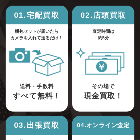
01.宅配買取
02.店頭買取
梱包セットが届いたら
査定時間は
カメラを入れて送るだけ！
約5分
送料・手数料
その場で
すべて無料！
現金買取！
03.出張買取
04.オンライン査定