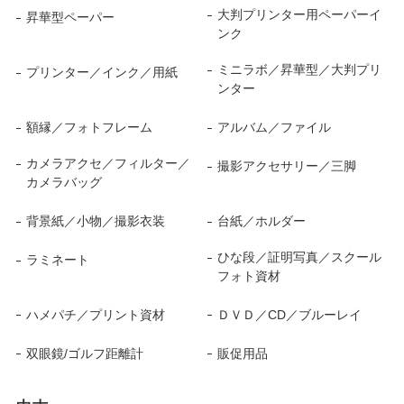
大判プリンター用ペーパーイ
昇華型ペーパー
ンク
ミニラボ／昇華型／大判プリ
プリンター／インク／用紙
ンター
額縁／フォトフレーム
アルバム／ファイル
カメラアクセ／フィルター／
撮影アクセサリー／三脚
カメラバッグ
背景紙／小物／撮影衣装
台紙／ホルダー
ひな段／証明写真／スクール
ラミネート
フォト資材
ハメパチ／プリント資材
ＤＶＤ／CD／ブルーレイ
双眼鏡/ゴルフ距離計
販促用品