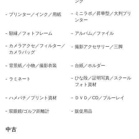
ンク
ミニラボ／昇華型／大判プリ
プリンター／インク／用紙
ンター
額縁／フォトフレーム
アルバム／ファイル
カメラアクセ／フィルター／
撮影アクセサリー／三脚
カメラバッグ
背景紙／小物／撮影衣装
台紙／ホルダー
ひな段／証明写真／スクール
ラミネート
フォト資材
ハメパチ／プリント資材
ＤＶＤ／CD／ブルーレイ
双眼鏡/ゴルフ距離計
販促用品
中古