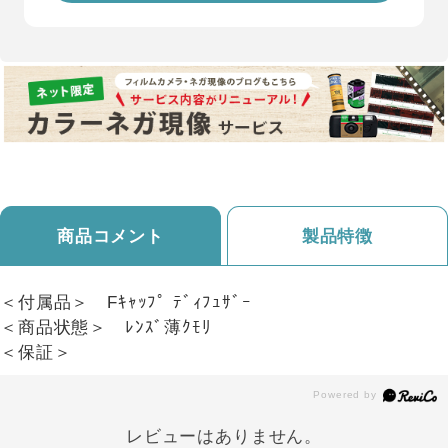
商品コメント
製品特徴
＜付属品＞ Fｷｬｯﾌﾟ ﾃﾞｨﾌｭｻﾞｰ
＜商品状態＞ ﾚﾝｽﾞ薄ｸﾓﾘ
＜保証＞
レビューはありません。