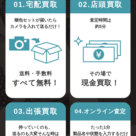
01.宅配買取
02.店頭買取
梱包セットが届いたら
査定時間は
カメラを入れて送るだけ！
約5分
送料・手数料
その場で
すべて無料！
現金買取！
03.出張買取
04.オンライン査定
持っていくのも、
たった1分
送るのも大変そんな時は
製品名や状態を入力するだけ