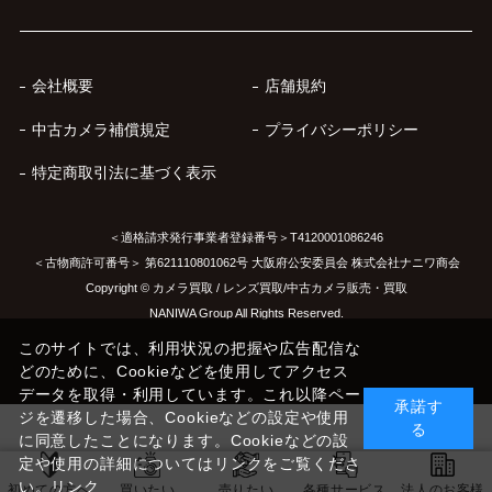
会社概要
店舗規約
中古カメラ補償規定
プライバシーポリシー
特定商取引法に基づく表示
＜適格請求発行事業者登録番号＞T4120001086246
＜古物商許可番号＞ 第621110801062号 大阪府公安委員会 株式会社ナニワ商会
Copyright © カメラ買取 / レンズ買取/中古カメラ販売・買取
NANIWA Group All Rights Reserved.
このサイトでは、利用状況の把握や広告配信な
どのために、Cookieなどを使用してアクセス
データを取得・利用しています。これ以降ペー
承諾す
ジを遷移した場合、Cookieなどの設定や使用
る
に同意したことになります。Cookieなどの設
定や使用の詳細についてはリンクをご覧くださ
い。
リンク
初めての方へ
買いたい
売りたい
各種サービス
法人のお客様