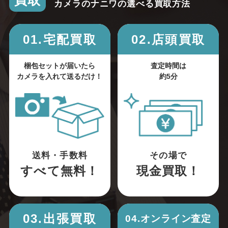
買取
カメラのナニワの選べる買取方法
01.宅配買取
02.店頭買取
梱包セットが届いたら
査定時間は
カメラを入れて送るだけ！
約5分
送料・手数料
その場で
すべて無料！
現金買取！
03.出張買取
04.オンライン査定