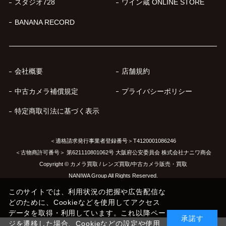
スタジオ728
ワイン蔵 ONLINE STORE
BANANA RECORD
会社概要
店舗規約
中古カメラ補償規定
プライバシーポリシー
特定商取引法に基づく表示
＜適格請求発行事業者登録番号＞T4120001086246
＜古物商許可番号＞ 第621110801062号 大阪府公安委員会 株式会社ナニワ商会
Copyright © カメラ買取 / レンズ買取/中古カメラ販売・買取
NANIWA Group All Rights Reserved.
このサイトでは、利用状況の把握や広告配信な
どのために、Cookieなどを使用してアクセス
データを取得・利用しています。これ以降ペー
承諾す
ジを遷移した場合、Cookieなどの設定や使用