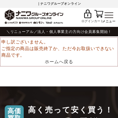
｜ナニワグループオンライン
ログイン
カート
＼リニューアル／法人・個人事業主の方向け会員募集開始！
申し訳ございません。
ご指定の商品は販売終了か、ただ今お取扱いできない
商品です。
ホームへ戻る
高く売って安く買う！
高価