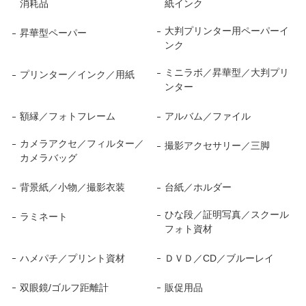
消耗品
紙インク
大判プリンター用ペーパーイ
昇華型ペーパー
ンク
ミニラボ／昇華型／大判プリ
プリンター／インク／用紙
ンター
額縁／フォトフレーム
アルバム／ファイル
カメラアクセ／フィルター／
撮影アクセサリー／三脚
カメラバッグ
背景紙／小物／撮影衣装
台紙／ホルダー
ひな段／証明写真／スクール
ラミネート
フォト資材
ハメパチ／プリント資材
ＤＶＤ／CD／ブルーレイ
双眼鏡/ゴルフ距離計
販促用品