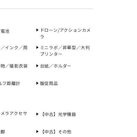
ドローン/アクションカメ
／電池
ラ
ー／インク／用
ミニラボ／昇華型／大判
プリンター
小物／撮影衣装
台紙／ホルダー
ルフ距離計
販促用品
カメラアクセサ
【中古】光学機器
三脚
【中古】その他