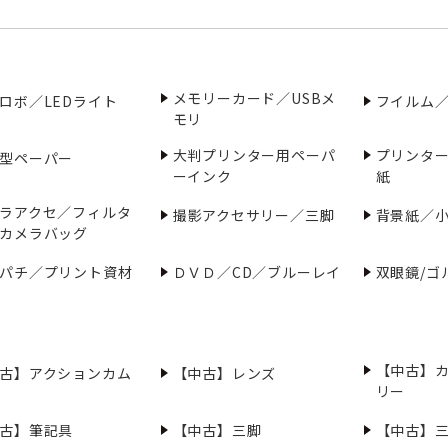
メモリーカード／USBメ
ロボ／LEDライト
フイルム
モリ
大判プリンター用ペーパ
プリンタ
型ペーパー
ーインク
紙
ラアクセ／フィルタ
撮影アクセサリー／三脚
背景紙／
カメラバッグ
パチ／プリント資材
ＤＶＤ／CD／ブルーレイ
双眼鏡/ゴ
【中古】
古】アクションカム
【中古】レンズ
リー
古】筆記具
【中古】三脚
【中古】