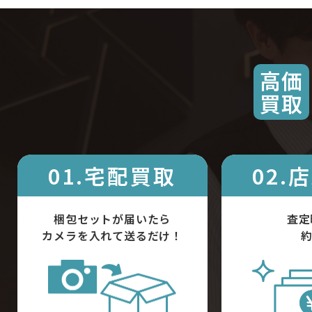
高価
買取
01.宅配買取
02.
梱包セットが届いたら
査定
カメラを入れて送るだけ！
約