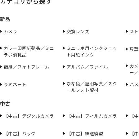
カテゴリから探す
新品
カメラ
交換レンズ
スト
カラー印画紙薬品／ミニ
ミニラボ用インクジェッ
昇華
ラボ消耗品
ト用紙インク
カメ
額縁／フォトフレーム
アルバム／ファイル
ー／
ひな段／証明写真／スク
ラミネート
ハメ
ールフォト資材
中古
【中古】デジタルカメラ
【中古】フィルムカメラ
【中
【中古】バッグ
【中古】鉄道模型
【中