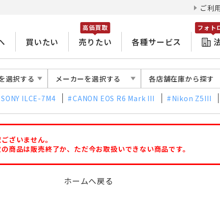
ご利
高価買取
フォト
へ
買いたい
売りたい
各種サービス
を選択する
メーカーを選択する
各店舗在庫から探す
SONY ILCE-7M4
CANON EOS R6 Mark III
Nikon Z5III
訳ございません。
定の商品は販売終了か、ただ今お取扱いできない商品です。
ホームへ戻る