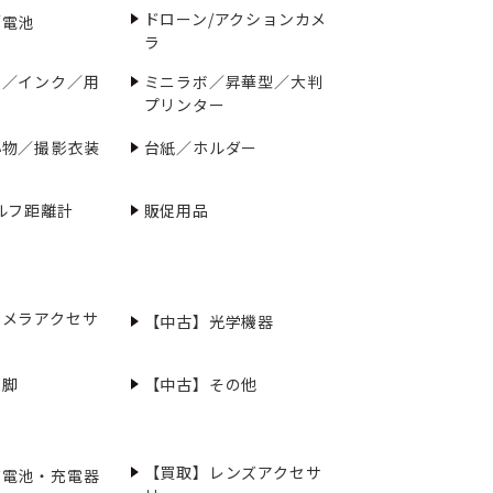
ドローン/アクションカメ
／電池
ラ
ー／インク／用
ミニラボ／昇華型／大判
プリンター
小物／撮影衣装
台紙／ホルダー
ルフ距離計
販促用品
カメラアクセサ
【中古】光学機器
三脚
【中古】その他
【買取】レンズアクセサ
充電池・充電器