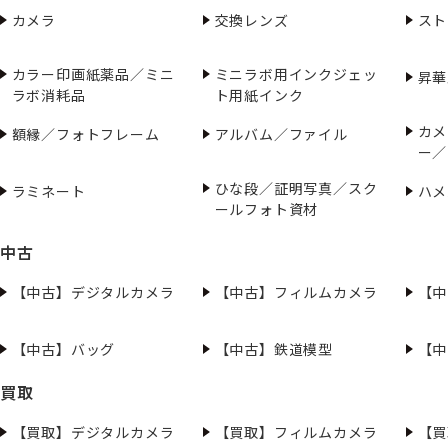
カメラ
交換レンズ
スト
カラー印画紙薬品／ミニ
ミニラボ用インクジェッ
昇華
ラボ消耗品
ト用紙インク
カメ
額縁／フォトフレーム
アルバム／ファイル
ー／
ひな段／証明写真／スク
ラミネート
ハメ
ールフォト資材
中古
【中古】デジタルカメラ
【中古】フィルムカメラ
【中
【中古】バッグ
【中古】鉄道模型
【中
買取
【買取】デジタルカメラ
【買取】フィルムカメラ
【買