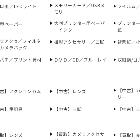
メモリーカード／USBメ
ロボ／LEDライト
フイルム
モリ
大判プリンター用ペーパ
プリンタ
型ペーパー
ーインク
紙
ラアクセ／フィルタ
撮影アクセサリー／三脚
背景紙／
カメラバッグ
パチ／プリント資材
ＤＶＤ／CD／ブルーレイ
双眼鏡/ゴ
【中古】
古】アクションカム
【中古】レンズ
リー
古】筆記具
【中古】三脚
【中古】
【買取】カメラアクセサ
取】レンズ
【買取】