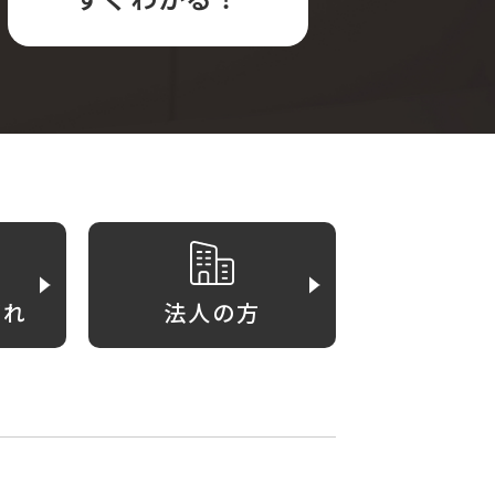
がれ
法人の方