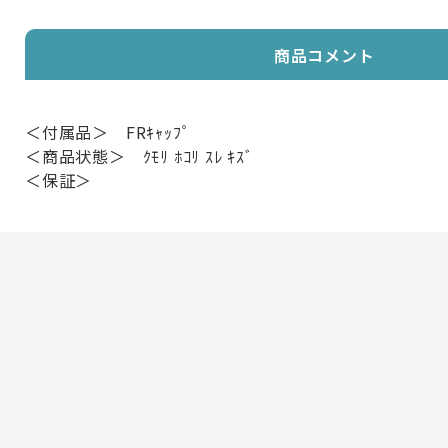
商品コメント
＜付属品＞ FRｷｬｯﾌﾟ
＜商品状態＞ ｸﾓﾘ ﾎｺﾘ ｽﾚ ｷｽﾞ
＜保証＞