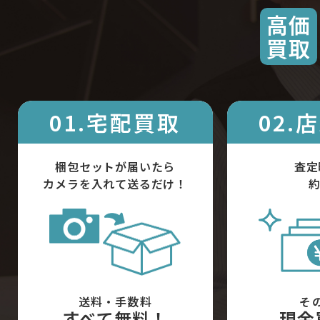
高価
買取
01.宅配買取
02.
梱包セットが届いたら
査定
カメラを入れて送るだけ！
約
送料・手数料
そ
すべて無料！
現金