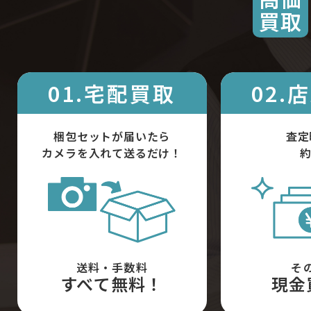
買取
01.宅配買取
02.
梱包セットが届いたら
査定
カメラを入れて送るだけ！
約
送料・手数料
そ
すべて無料！
現金