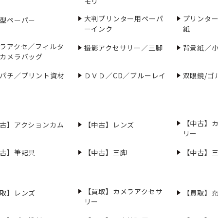
モリ
大判プリンター用ペーパ
プリンタ
型ペーパー
ーインク
紙
ラアクセ／フィルタ
撮影アクセサリー／三脚
背景紙／
カメラバッグ
パチ／プリント資材
ＤＶＤ／CD／ブルーレイ
双眼鏡/ゴ
【中古】
古】アクションカム
【中古】レンズ
リー
古】筆記具
【中古】三脚
【中古】
【買取】カメラアクセサ
取】レンズ
【買取】
リー