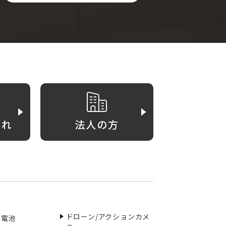
がれ
法人の方
ドローン/アクションカメ
／電池