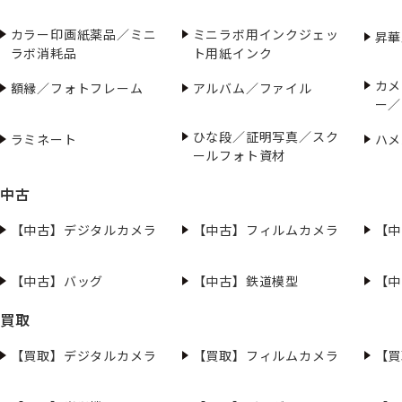
カラー印画紙薬品／ミニ
ミニラボ用インクジェッ
昇華
ラボ消耗品
ト用紙インク
カメ
額縁／フォトフレーム
アルバム／ファイル
ー／
ひな段／証明写真／スク
ラミネート
ハメ
ールフォト資材
中古
【中古】デジタルカメラ
【中古】フィルムカメラ
【中
【中古】バッグ
【中古】鉄道模型
【中
買取
【買取】デジタルカメラ
【買取】フィルムカメラ
【買