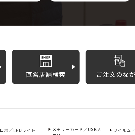
直営店舗検索
ご注文のな
メモリーカード／USBメ
ロボ／LEDライト
フイルム