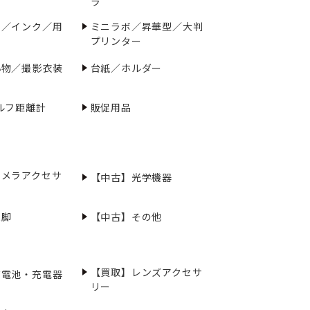
ラ
ー／インク／用
ミニラボ／昇華型／大判
プリンター
小物／撮影衣装
台紙／ホルダー
ルフ距離計
販促用品
カメラアクセサ
【中古】光学機器
三脚
【中古】その他
【買取】レンズアクセサ
充電池・充電器
リー