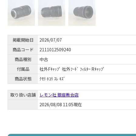
掲載開始日
2026/07/07
商品コード
2111012509240
商品種別
中古
付属品
社外Fｷｬｯﾌﾟ 社外ﾌｰﾄﾞ ﾌｨﾙﾀｰ Rｷｬｯﾌﾟ
商品状態
ｸﾓﾘ ﾎｺﾘ ｽﾚ ｷｽﾞ
取り扱い店舗
レモン社 銀座教会店
2026/08/08 11:05現在