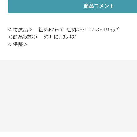
商品コメント
＜付属品＞ 社外Fｷｬｯﾌﾟ 社外ﾌｰﾄﾞ ﾌｨﾙﾀｰ Rｷｬｯﾌﾟ
＜商品状態＞ ｸﾓﾘ ﾎｺﾘ ｽﾚ ｷｽﾞ
＜保証＞