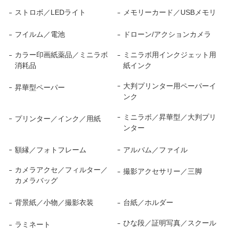
ストロボ／LEDライト
メモリーカード／USBメモリ
フイルム／電池
ドローン/アクションカメラ
カラー印画紙薬品／ミニラボ
ミニラボ用インクジェット用
消耗品
紙インク
大判プリンター用ペーパーイ
昇華型ペーパー
ンク
ミニラボ／昇華型／大判プリ
プリンター／インク／用紙
ンター
額縁／フォトフレーム
アルバム／ファイル
カメラアクセ／フィルター／
撮影アクセサリー／三脚
カメラバッグ
背景紙／小物／撮影衣装
台紙／ホルダー
ひな段／証明写真／スクール
ラミネート