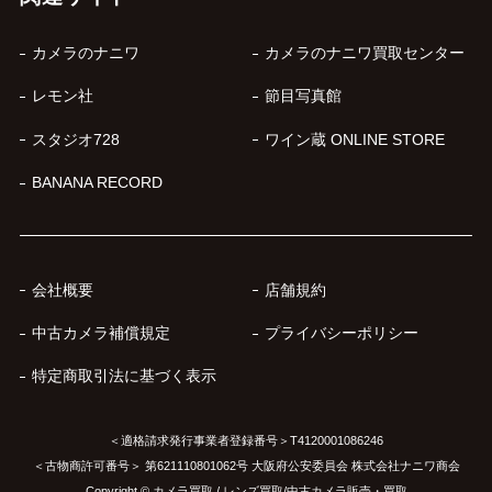
カメラのナニワ
カメラのナニワ買取センター
レモン社
節目写真館
スタジオ728
ワイン蔵 ONLINE STORE
BANANA RECORD
会社概要
店舗規約
中古カメラ補償規定
プライバシーポリシー
特定商取引法に基づく表示
＜適格請求発行事業者登録番号＞T4120001086246
＜古物商許可番号＞ 第621110801062号 大阪府公安委員会 株式会社ナニワ商会
Copyright © カメラ買取 / レンズ買取/中古カメラ販売・買取