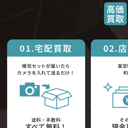
高価
買取
01.宅配買取
02.
梱包セットが届いたら
査定
カメラを入れて送るだけ！
約
送料・手数料
そ
すべて無料！
現金