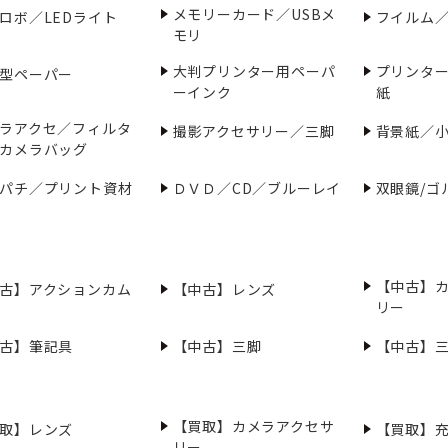
メモリーカード／USBメ
ロボ／LEDライト
フイルム
モリ
大判プリンター用ペーパ
プリンタ
型ペーパー
ーインク
紙
ラアクセ／フィルタ
撮影アクセサリー／三脚
背景紙／
カメラバッグ
パチ／プリント資材
ＤＶＤ／CD／ブルーレイ
双眼鏡/ゴ
【中古】
古】アクションカム
【中古】レンズ
リー
古】筆記具
【中古】三脚
【中古】
【買取】カメラアクセサ
取】レンズ
【買取】
リー