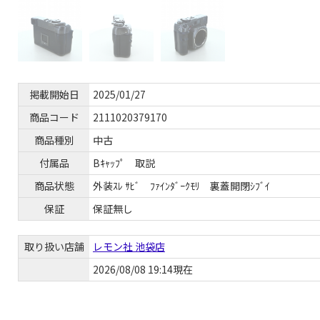
掲載開始日
2025/01/27
商品コード
2111020379170
商品種別
中古
付属品
Bｷｬｯﾌﾟ 取説
商品状態
外装ｽﾚ ｻﾋﾞ ﾌｧｲﾝﾀﾞｰｸﾓﾘ 裏蓋開閉ｼﾌﾞｲ
保証
保証無し
取り扱い店舗
レモン社 池袋店
2026/08/08 19:14現在