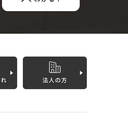
がれ
法人の方