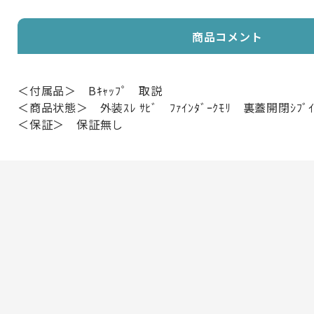
商品コメント
＜付属品＞ Bｷｬｯﾌﾟ 取説
＜商品状態＞ 外装ｽﾚ ｻﾋﾞ ﾌｧｲﾝﾀﾞｰｸﾓﾘ 裏蓋開閉ｼﾌﾞ
＜保証＞ 保証無し