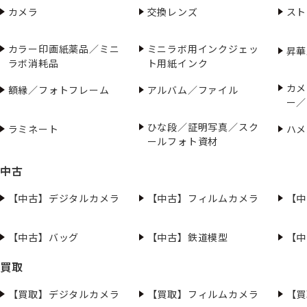
カメラ
交換レンズ
スト
カラー印画紙薬品／ミニ
ミニラボ用インクジェッ
昇華
ラボ消耗品
ト用紙インク
カメ
額縁／フォトフレーム
アルバム／ファイル
ー／
ひな段／証明写真／スク
ラミネート
ハメ
ールフォト資材
中古
【中古】デジタルカメラ
【中古】フィルムカメラ
【中
【中古】バッグ
【中古】鉄道模型
【中
買取
【買取】デジタルカメラ
【買取】フィルムカメラ
【買