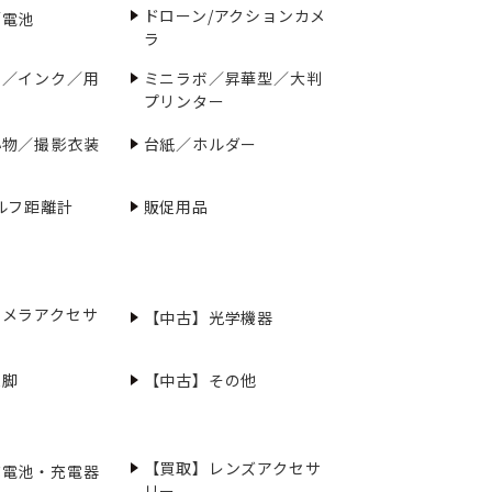
ドローン/アクションカメ
／電池
ラ
ー／インク／用
ミニラボ／昇華型／大判
プリンター
小物／撮影衣装
台紙／ホルダー
ルフ距離計
販促用品
カメラアクセサ
【中古】光学機器
三脚
【中古】その他
【買取】レンズアクセサ
充電池・充電器
リー