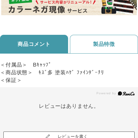
商品コメント
製品特徴
＜付属品＞ Bｷｬｯﾌﾟ
＜商品状態＞ ｷｽﾞ多 塗装ﾊｹﾞ ﾌｧｲﾝﾀﾞｰﾁﾘ
＜保証＞
レビューはありません。
レビューを書く