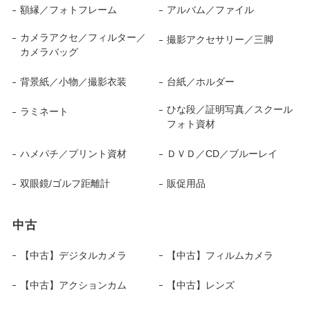
額縁／フォトフレーム
アルバム／ファイル
カメラアクセ／フィルター／
撮影アクセサリー／三脚
カメラバッグ
背景紙／小物／撮影衣装
台紙／ホルダー
ひな段／証明写真／スクール
ラミネート
フォト資材
ハメパチ／プリント資材
ＤＶＤ／CD／ブルーレイ
双眼鏡/ゴルフ距離計
販促用品
中古
【中古】デジタルカメラ
【中古】フィルムカメラ
【中古】アクションカム
【中古】レンズ