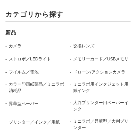
カテゴリから探す
新品
カメラ
交換レンズ
ストロボ／LEDライト
メモリーカード／USBメモリ
フイルム／電池
ドローン/アクションカメラ
カラー印画紙薬品／ミニラボ
ミニラボ用インクジェット用
消耗品
紙インク
大判プリンター用ペーパーイ
昇華型ペーパー
ンク
ミニラボ／昇華型／大判プリ
プリンター／インク／用紙
ンター