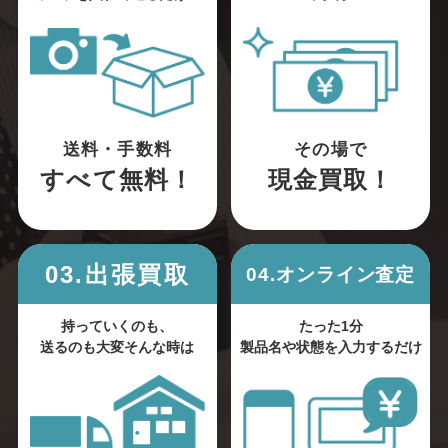
送料・手数料
その場で
すべて無料！
現金買取！
03.出張買取
04.オンライン査定
持っていくのも、
たった1分
送るのも大変そんな時は
製品名や状態を入力するだけ