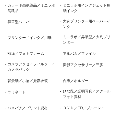
カラー印画紙薬品／ミニラボ
ミニラボ用インクジェット用
消耗品
紙インク
大判プリンター用ペーパーイ
昇華型ペーパー
ンク
ミニラボ／昇華型／大判プリ
プリンター／インク／用紙
ンター
額縁／フォトフレーム
アルバム／ファイル
カメラアクセ／フィルター／
撮影アクセサリー／三脚
カメラバッグ
背景紙／小物／撮影衣装
台紙／ホルダー
ひな段／証明写真／スクール
ラミネート
フォト資材
ハメパチ／プリント資材
ＤＶＤ／CD／ブルーレイ