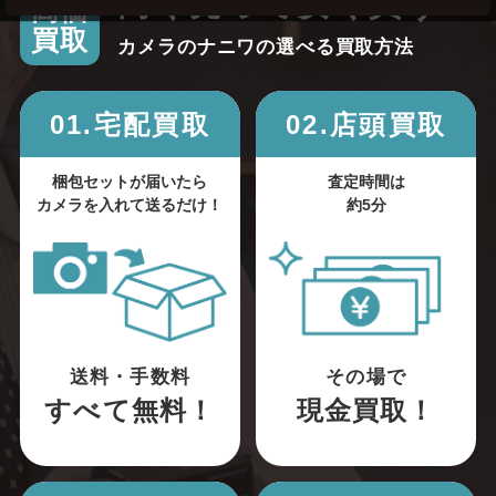
高く売って安く買う！
高価
買取
カメラのナニワの選べる買取方法
01.宅配買取
02.店頭買取
梱包セットが届いたら
査定時間は
カメラを入れて送るだけ！
約5分
送料・手数料
その場で
すべて無料！
現金買取！