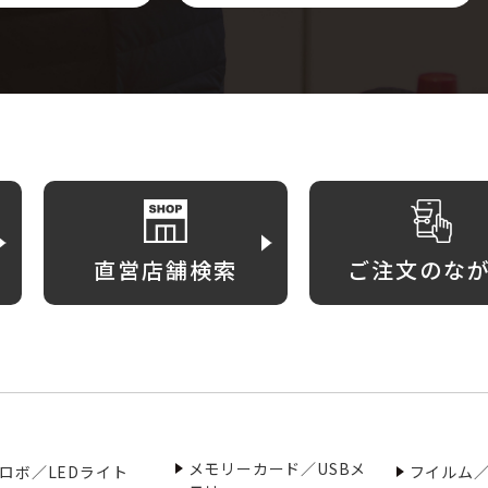
直営店舗検索
ご注文のな
メモリーカード／USBメ
ロボ／LEDライト
フイルム