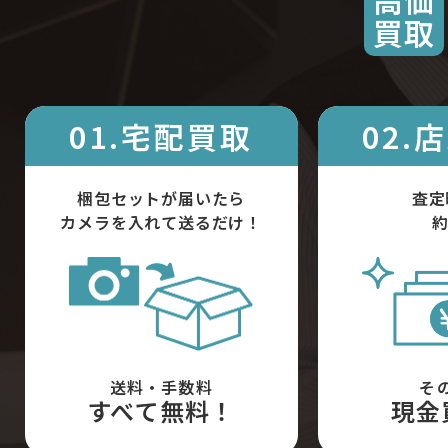
買取
01.宅配買取
02.
梱包セットが届いたら
査定
カメラを入れて送るだけ！
約
送料・手数料
そ
すべて無料！
現金