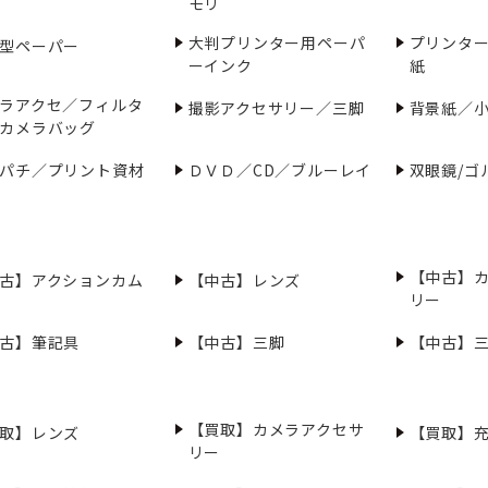
モリ
大判プリンター用ペーパ
プリンタ
型ペーパー
ーインク
紙
ラアクセ／フィルタ
撮影アクセサリー／三脚
背景紙／
カメラバッグ
パチ／プリント資材
ＤＶＤ／CD／ブルーレイ
双眼鏡/ゴ
【中古】
古】アクションカム
【中古】レンズ
リー
古】筆記具
【中古】三脚
【中古】
【買取】カメラアクセサ
取】レンズ
【買取】
リー