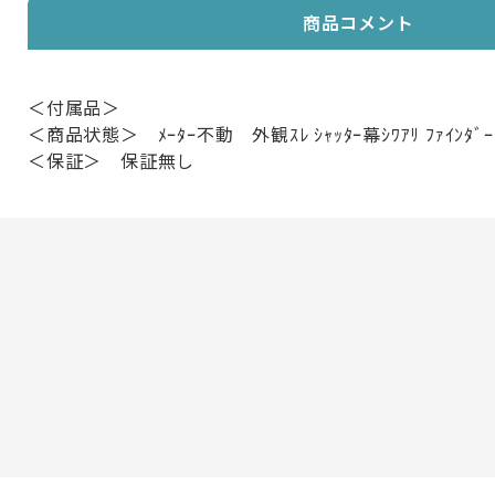
商品コメント
＜付属品＞
＜商品状態＞ ﾒｰﾀｰ不動 外観ｽﾚ ｼｬｯﾀｰ幕ｼﾜｱﾘ ﾌｧｲﾝﾀﾞｰ
＜保証＞ 保証無し