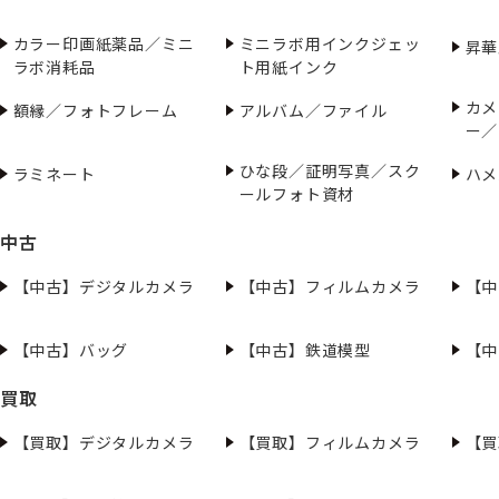
カラー印画紙薬品／ミニ
ミニラボ用インクジェッ
昇華
ラボ消耗品
ト用紙インク
カメ
額縁／フォトフレーム
アルバム／ファイル
ー／
ひな段／証明写真／スク
ラミネート
ハメ
ールフォト資材
中古
【中古】デジタルカメラ
【中古】フィルムカメラ
【中
【中古】バッグ
【中古】鉄道模型
【中
買取
【買取】デジタルカメラ
【買取】フィルムカメラ
【買