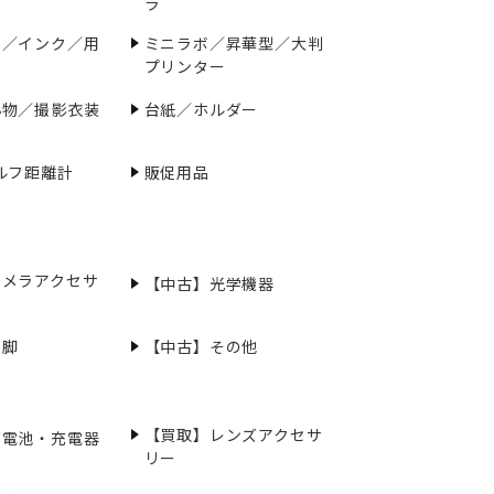
ラ
ー／インク／用
ミニラボ／昇華型／大判
プリンター
小物／撮影衣装
台紙／ホルダー
ルフ距離計
販促用品
カメラアクセサ
【中古】光学機器
三脚
【中古】その他
【買取】レンズアクセサ
充電池・充電器
リー