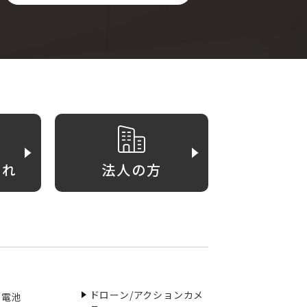
がれ
法人の方
ドローン/アクションカメ
／電池