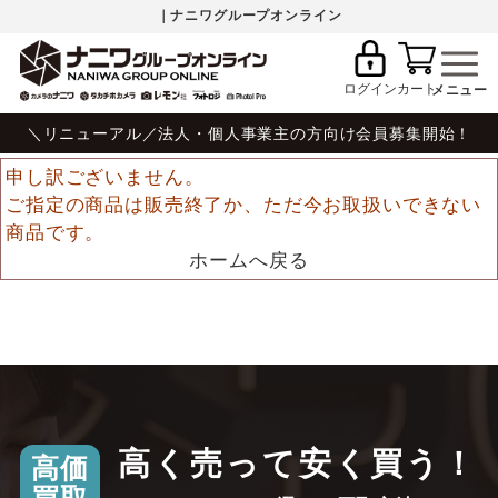
｜ナニワグループオンライン
ログイン
カート
＼リニューアル／法人・個人事業主の方向け会員募集開始！
申し訳ございません。
ご指定の商品は販売終了か、ただ今お取扱いできない
商品です。
ホームへ戻る
高く売って安く買う！
高価