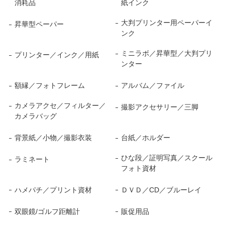
消耗品
紙インク
大判プリンター用ペーパーイ
昇華型ペーパー
ンク
ミニラボ／昇華型／大判プリ
プリンター／インク／用紙
ンター
額縁／フォトフレーム
アルバム／ファイル
カメラアクセ／フィルター／
撮影アクセサリー／三脚
カメラバッグ
背景紙／小物／撮影衣装
台紙／ホルダー
ひな段／証明写真／スクール
ラミネート
フォト資材
ハメパチ／プリント資材
ＤＶＤ／CD／ブルーレイ
双眼鏡/ゴルフ距離計
販促用品