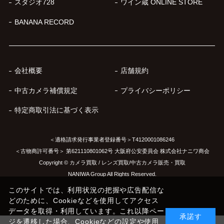
スタジオ728
ワイン蔵 ONLINE STORE
BANANA RECORD
会社概要
店舗規約
中古カメラ補償規定
プライバシーポリシー
特定商取引法に基づく表示
＜適格請求発行事業者登録番号＞T4120001086246
＜古物商許可番号＞ 第621110801062号 大阪府公安委員会 株式会社ナニワ商会
Copyright © カメラ買取 / レンズ買取/中古カメラ販売・買取
NANIWA Group All Rights Reserved.
このサイトでは、利用状況の把握や広告配信な
どのために、Cookieなどを使用してアクセス
データを取得・利用しています。これ以降ペー
承諾す
ジを遷移した場合、Cookieなどの設定や使用