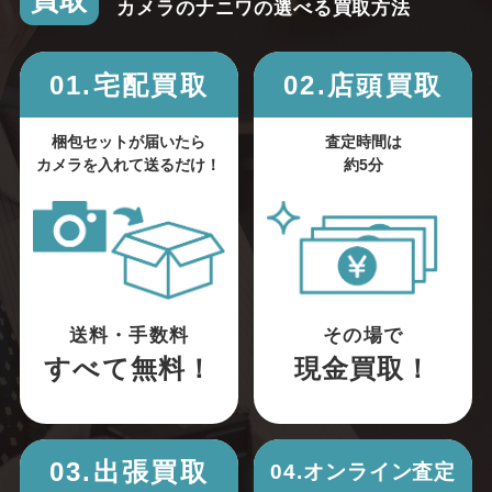
買取
カメラのナニワの選べる買取方法
01.宅配買取
02.店頭買取
梱包セットが届いたら
査定時間は
カメラを入れて送るだけ！
約5分
送料・手数料
その場で
すべて無料！
現金買取！
03.出張買取
04.オンライン査定