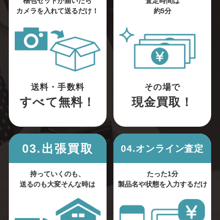
梱包セットが届いたら
査定時間は
カメラを入れて送るだけ！
約5分
送料・手数料
その場で
すべて無料！
現金買取！
03.出張買取
04.オンライン査定
持っていくのも、
たった1分
送るのも大変そんな時は
製品名や状態を入力するだけ