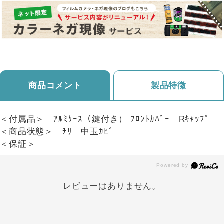
商品コメント
製品特徴
＜付属品＞ ｱﾙﾐｹｰｽ（鍵付き） ﾌﾛﾝﾄｶﾊﾞｰ Rｷｬｯﾌﾟ
＜商品状態＞ ﾁﾘ 中玉ｶﾋﾞ
＜保証＞
レビューはありません。