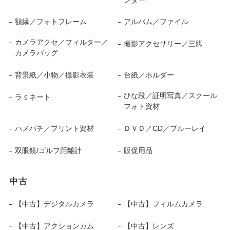
額縁／フォトフレーム
アルバム／ファイル
カメラアクセ／フィルター／
撮影アクセサリー／三脚
カメラバッグ
背景紙／小物／撮影衣装
台紙／ホルダー
ひな段／証明写真／スクール
ラミネート
フォト資材
ハメパチ／プリント資材
ＤＶＤ／CD／ブルーレイ
双眼鏡/ゴルフ距離計
販促用品
中古
【中古】デジタルカメラ
【中古】フィルムカメラ
【中古】アクションカム
【中古】レンズ