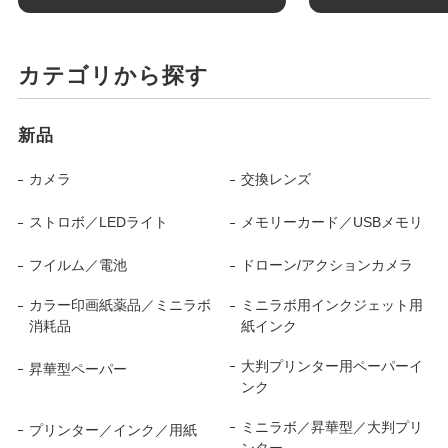
カテゴリから探す
新品
カメラ
交換レンズ
ストロボ／LEDライト
メモリーカード／USBメモリ
フイルム／電池
ドローン/アクションカメラ
カラー印画紙薬品／ミニラボ
ミニラボ用インクジェット用
消耗品
紙インク
大判プリンター用ペーパーイ
昇華型ペーパー
ンク
ミニラボ／昇華型／大判プリ
プリンター／インク／用紙
ンター