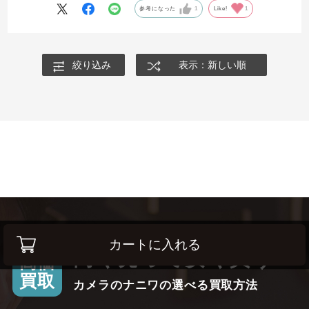
つい連れ出したくなるサイズ感が良いです。
参考になった
1
Like!
1
優秀なボディ内手振れ補正もあるので、夜間の撮影や、手軽な
VLOG動画撮影にもおすすめです。
絞り込み
表示：新しい順
カートに入れる
高く売って安く買う！
高価
買取
カメラのナニワの選べる買取方法