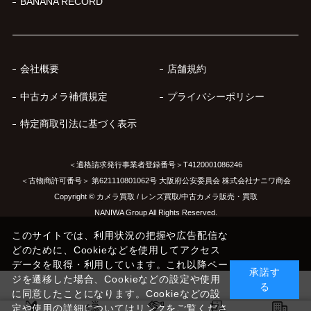
BANANA RECORD
会社概要
店舗規約
中古カメラ補償規定
プライバシーポリシー
特定商取引法に基づく表示
＜適格請求発行事業者登録番号＞T4120001086246
＜古物商許可番号＞ 第621110801062号 大阪府公安委員会 株式会社ナニワ商会
Copyright © カメラ買取 / レンズ買取/中古カメラ販売・買取
NANIWA Group All Rights Reserved.
このサイトでは、利用状況の把握や広告配信な
どのために、Cookieなどを使用してアクセス
データを取得・利用しています。これ以降ペー
承諾す
ジを遷移した場合、Cookieなどの設定や使用
る
に同意したことになります。Cookieなどの設
定や使用の詳細についてはリンクをご覧くださ