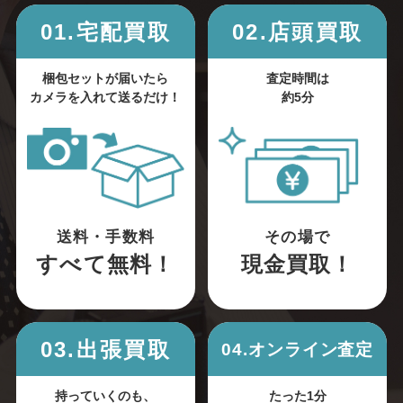
01.宅配買取
02.店頭買取
梱包セットが届いたら
査定時間は
カメラを入れて送るだけ！
約5分
送料・手数料
その場で
すべて無料！
現金買取！
03.出張買取
04.オンライン査定
持っていくのも、
たった1分