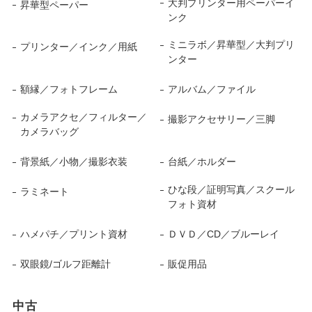
大判プリンター用ペーパーイ
昇華型ペーパー
ンク
ミニラボ／昇華型／大判プリ
プリンター／インク／用紙
ンター
額縁／フォトフレーム
アルバム／ファイル
カメラアクセ／フィルター／
撮影アクセサリー／三脚
カメラバッグ
背景紙／小物／撮影衣装
台紙／ホルダー
ひな段／証明写真／スクール
ラミネート
フォト資材
ハメパチ／プリント資材
ＤＶＤ／CD／ブルーレイ
双眼鏡/ゴルフ距離計
販促用品
中古