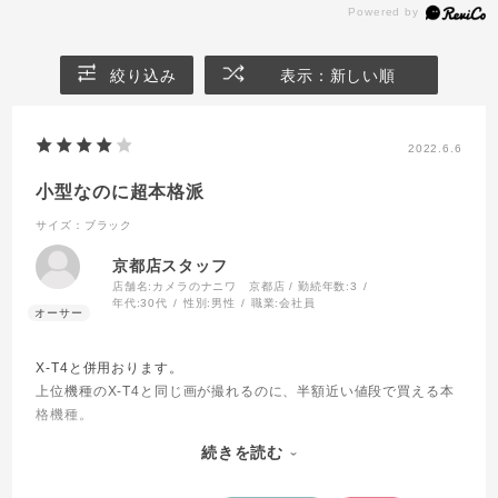
絞り込み
表示：新しい順
2022.6.6
小型なのに超本格派
サイズ：ブラック
京都店スタッフ
店舗名:カメラのナニワ 京都店 / 勤続年数:3
年代:
30代
性別:
男性
職業:
会社員
X-T4と併用おります。
上位機種のX-T4と同じ画が撮れるのに、半額近い値段で買える本
格機種。
ダイヤル配置はX-Tシリーズとは大きく異なります。
続きを読む
ボディは小さいですが、グリップが大きくて持ちやすいです。