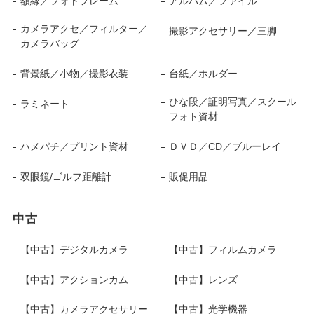
額縁／フォトフレーム
アルバム／ファイル
カメラアクセ／フィルター／
撮影アクセサリー／三脚
カメラバッグ
背景紙／小物／撮影衣装
台紙／ホルダー
ひな段／証明写真／スクール
ラミネート
フォト資材
ハメパチ／プリント資材
ＤＶＤ／CD／ブルーレイ
双眼鏡/ゴルフ距離計
販促用品
中古
【中古】デジタルカメラ
【中古】フィルムカメラ
【中古】アクションカム
【中古】レンズ
【中古】カメラアクセサリー
【中古】光学機器