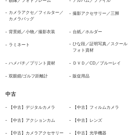
額縁／フォトフレーム
アルバム／ファイル
カメラアクセ／フィルター／
撮影アクセサリー／三脚
カメラバッグ
背景紙／小物／撮影衣装
台紙／ホルダー
ひな段／証明写真／スクール
ラミネート
フォト資材
ハメパチ／プリント資材
ＤＶＤ／CD／ブルーレイ
双眼鏡/ゴルフ距離計
販促用品
中古
【中古】デジタルカメラ
【中古】フィルムカメラ
【中古】アクションカム
【中古】レンズ
【中古】カメラアクセサリー
【中古】光学機器