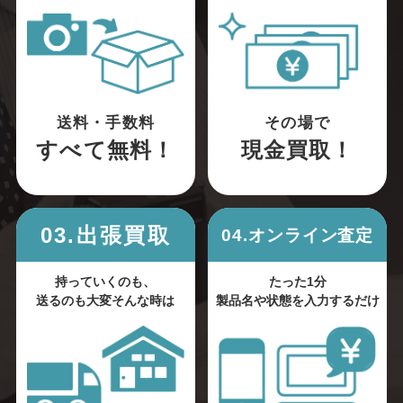
送料・手数料
その場で
すべて無料！
現金買取！
03.出張買取
04.オンライン査定
持っていくのも、
たった1分
送るのも大変そんな時は
製品名や状態を入力するだけ