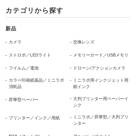
カテゴリから探す
新品
カメラ
交換レンズ
ストロボ／LEDライト
メモリーカード／USBメモリ
フイルム／電池
ドローン/アクションカメラ
カラー印画紙薬品／ミニラボ
ミニラボ用インクジェット用
消耗品
紙インク
大判プリンター用ペーパーイ
昇華型ペーパー
ンク
ミニラボ／昇華型／大判プリ
プリンター／インク／用紙
ンター