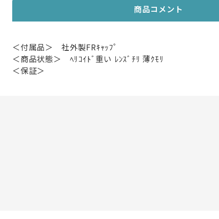
商品コメント
＜付属品＞ 社外製FRｷｬｯﾌﾟ
＜商品状態＞ ﾍﾘｺｲﾄﾞ重い ﾚﾝｽﾞﾁﾘ 薄ｸﾓﾘ
＜保証＞