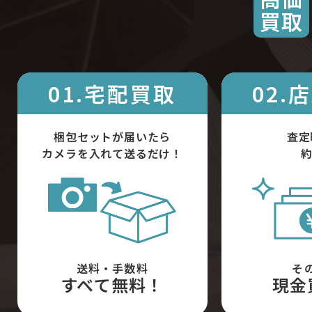
買取
01.宅配買取
02.
梱包セットが届いたら
査定
カメラを入れて送るだけ！
約
送料・手数料
そ
すべて無料！
現金