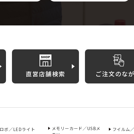
直営店舗検索
ご注文のな
メモリーカード／USBメ
ロボ／LEDライト
フイルム