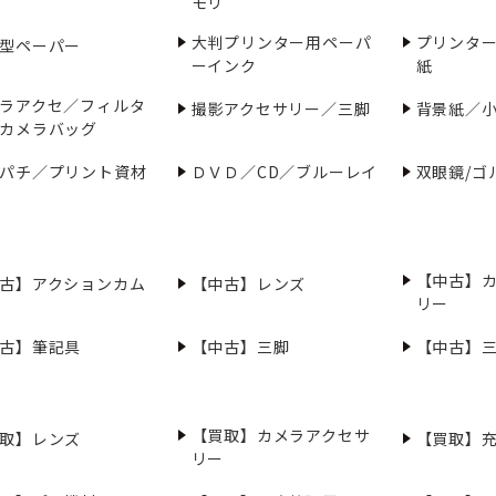
モリ
大判プリンター用ペーパ
プリンタ
型ペーパー
ーインク
紙
ラアクセ／フィルタ
撮影アクセサリー／三脚
背景紙／
カメラバッグ
パチ／プリント資材
ＤＶＤ／CD／ブルーレイ
双眼鏡/ゴ
【中古】
古】アクションカム
【中古】レンズ
リー
古】筆記具
【中古】三脚
【中古】
【買取】カメラアクセサ
取】レンズ
【買取】
リー