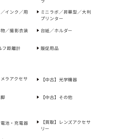
ラ
ー／インク／用
ミニラボ／昇華型／大判
プリンター
小物／撮影衣装
台紙／ホルダー
ルフ距離計
販促用品
カメラアクセサ
【中古】光学機器
三脚
【中古】その他
【買取】レンズアクセサ
充電池・充電器
リー