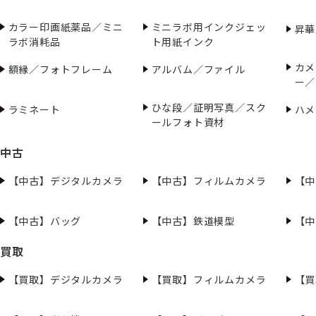
カラー印画紙薬品／ミニ
ミニラボ用インクジェッ
昇華
ラボ消耗品
ト用紙インク
カメ
額縁／フォトフレーム
アルバム／ファイル
ー／
ひな段／証明写真／スク
ラミネート
ハメ
ールフォト資材
中古
【中古】デジタルカメラ
【中古】フィルムカメラ
【中
【中古】バッグ
【中古】鉄道模型
【中
買取
【買取】デジタルカメラ
【買取】フィルムカメラ
【買