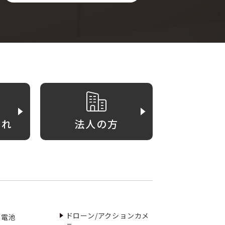
がれ
法人の方
ドローン/アクションカメ
／電池