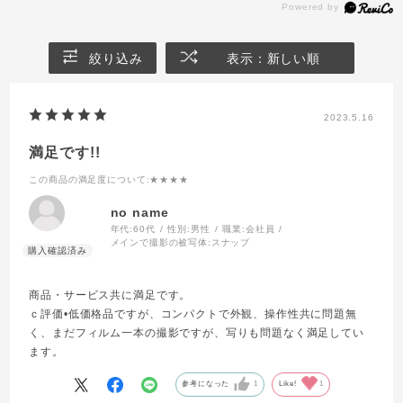
絞り込み
表示：新しい順
2023.5.16
満足です!!
この商品の満足度について
:★★★★
no name
年代:
60代
性別:
男性
職業:
会社員
メインで撮影の被写体:
スナップ
商品・サービス共に満足です。
ｃ評価•低価格品ですが、コンパクトで外観、操作性共に問題無
く、まだフィルム一本の撮影ですが、写りも問題なく満足してい
ます。
参考になった
1
Like!
1