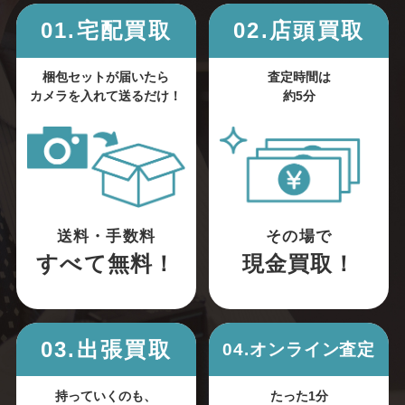
01.宅配買取
02.店頭買取
梱包セットが届いたら
査定時間は
カメラを入れて送るだけ！
約5分
送料・手数料
その場で
すべて無料！
現金買取！
03.出張買取
04.オンライン査定
持っていくのも、
たった1分