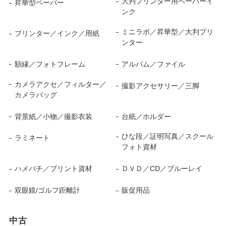
大判プリンター用ペーパーイ
昇華型ペーパー
ンク
ミニラボ／昇華型／大判プリ
プリンター／インク／用紙
ンター
額縁／フォトフレーム
アルバム／ファイル
カメラアクセ／フィルター／
撮影アクセサリー／三脚
カメラバッグ
背景紙／小物／撮影衣装
台紙／ホルダー
ひな段／証明写真／スクール
ラミネート
フォト資材
ハメパチ／プリント資材
ＤＶＤ／CD／ブルーレイ
双眼鏡/ゴルフ距離計
販促用品
中古