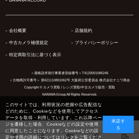
BANANA RECORD
会社概要
店舗規約
中古カメラ補償規定
プライバシーポリシー
特定商取引法に基づく表示
＜適格請求発行事業者登録番号＞T4120001086246
＜古物商許可番号＞ 第621110801062号 大阪府公安委員会 株式会社ナニワ商会
Copyright © カメラ買取 / レンズ買取/中古カメラ販売・買取
NANIWA Group All Rights Reserved.
このサイトでは、利用状況の把握や広告配信な
どのために、Cookieなどを使用してアクセス
データを取得・利用しています。これ以降ペー
承諾す
ジを遷移した場合、Cookieなどの設定や使用
る
に同意したことになります。Cookieなどの設
定や使用の詳細についてはリンクをご覧くださ