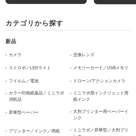
カテゴリから探す
新品
カメラ
交換レンズ
ストロボ／LEDライト
メモリーカード／USBメモリ
フイルム／電池
ドローン/アクションカメラ
カラー印画紙薬品／ミニラボ
ミニラボ用インクジェット用
消耗品
紙インク
大判プリンター用ペーパーイ
昇華型ペーパー
ンク
ミニラボ／昇華型／大判プリ
プリンター／インク／用紙