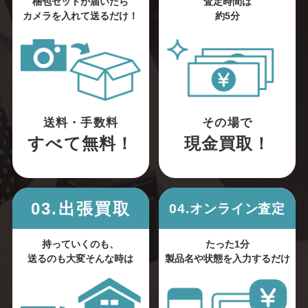
梱包セットが届いたら
査定時間は
カメラを入れて送るだけ！
約5分
送料・手数料
その場で
すべて無料！
現金買取！
03.出張買取
04.オンライン査定
持っていくのも、
たった1分
送るのも大変そんな時は
製品名や状態を入力するだけ