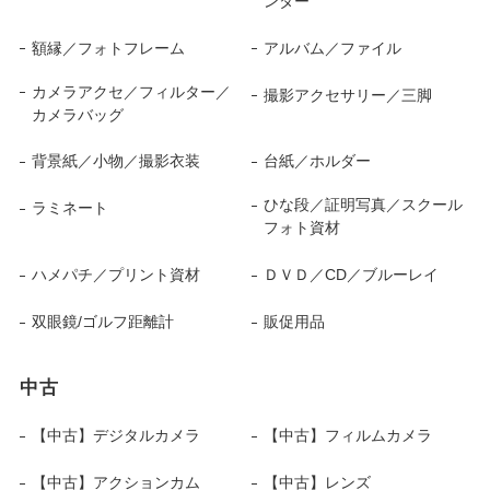
ンター
額縁／フォトフレーム
アルバム／ファイル
カメラアクセ／フィルター／
撮影アクセサリー／三脚
カメラバッグ
背景紙／小物／撮影衣装
台紙／ホルダー
ひな段／証明写真／スクール
ラミネート
フォト資材
ハメパチ／プリント資材
ＤＶＤ／CD／ブルーレイ
双眼鏡/ゴルフ距離計
販促用品
中古
【中古】デジタルカメラ
【中古】フィルムカメラ
【中古】アクションカム
【中古】レンズ