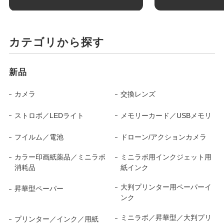
カテゴリから探す
新品
カメラ
交換レンズ
ストロボ／LEDライト
メモリーカード／USBメモリ
フイルム／電池
ドローン/アクションカメラ
カラー印画紙薬品／ミニラボ
ミニラボ用インクジェット用
消耗品
紙インク
大判プリンター用ペーパーイ
昇華型ペーパー
ンク
ミニラボ／昇華型／大判プリ
プリンター／インク／用紙