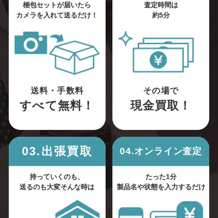
梱包セットが届いたら
査定時間は
カメラを入れて送るだけ！
約5分
送料・手数料
その場で
すべて無料！
現金買取！
03.出張買取
04.オンライン査定
持っていくのも、
たった1分
送るのも大変そんな時は
製品名や状態を入力するだけ