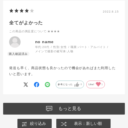
2022.8.15
全てがよかった
この商品の満足度について
:★★★★
no name
年代:
20代
性別:
女性
職業:
パート・アルバイト
メインで撮影の被写体:
人物
発送も早く、商品状態も良かったので機会があればまた利用した
いと思います。
参考になった
0
Like!
1
もっと見る
絞り込み
表示：新しい順