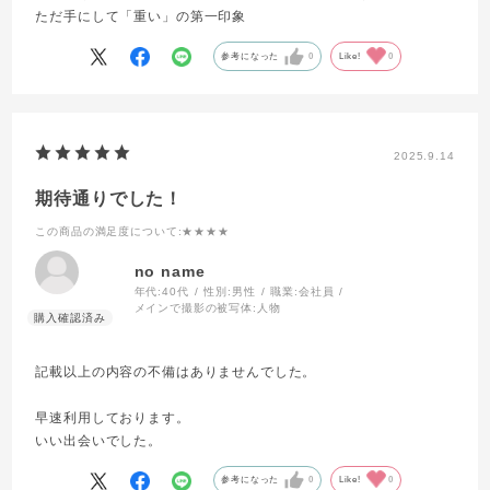
ただ手にして「重い」の第一印象
参考になった
0
Like!
0
2025.9.14
期待通りでした！
この商品の満足度について
:★★★★
no name
年代:
40代
性別:
男性
職業:
会社員
メインで撮影の被写体:
人物
記載以上の内容の不備はありませんでした。
早速利用しております。
いい出会いでした。
参考になった
0
Like!
0