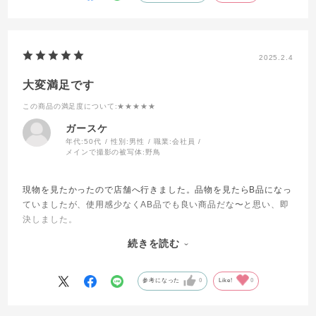
2025.2.4
大変満足です
この商品の満足度について
:★★★★★
ガースケ
年代:
50代
性別:
男性
職業:
会社員
メインで撮影の被写体:
野鳥
現物を見たかったので店舗へ行きました。品物を見たらB品になっ
ていましたが、使用感少なくAB品でも良い商品だな〜と思い、即
決しました。
店舗でシャッター回数を確認してもらいましたが確認できず、試
続きを読む
写した後、自分でシャッター回数確認した所、新品同様です。大
変満足です。
参考になった
0
Like!
0