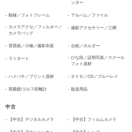
ンター
額縁／フォトフレーム
アルバム／ファイル
カメラアクセ／フィルター／
撮影アクセサリー／三脚
カメラバッグ
背景紙／小物／撮影衣装
台紙／ホルダー
ひな段／証明写真／スクール
ラミネート
フォト資材
ハメパチ／プリント資材
ＤＶＤ／CD／ブルーレイ
双眼鏡/ゴルフ距離計
販促用品
中古
【中古】デジタルカメラ
【中古】フィルムカメラ