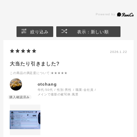
絞り込み
表示：新しい順
2026.1.22
大当たり引きました?
この商品の満足度について
:★★★★★
otchang
年代:
50代
性別:
男性
職業:
会社員
メインで撮影の被写体:
風景