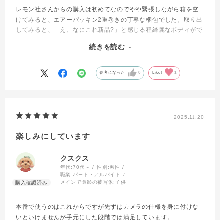
レモン社さんからの購入は初めてなのでやや緊張しながら箱を空
けてみると、エアーパッキン2重巻きの丁寧な梱包でした。取り出
してみると、「え、なにこれ新品?」と感じる程綺麗なボディがで
てきました。液晶保護フィルム貼ってあるので全くの新品ではな
続きを読む
いと思いますが…
digital inf v1.4ではシャッター回数466回???(数枚撮ってから確
参考になった
0
Like!
1
認しました)意味不明です有難う御座います。
オマケに懐かしのEOSストラップⅡ新品と至れり尽くせりの内容
でした。
2025.11.20
楽しみにしています
クスクス
年代:
70代～
性別:
男性
職業:
パート・アルバイト
メインで撮影の被写体:
子供
本番で使うのはこれからですが先ずはカメラの仕様を身に付けな
いといけませんが手元にした段階では満足しています。