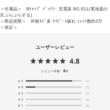
＜付属品＞ Bｷｬｯﾌﾟ ﾊﾞｯﾃﾘｰ 充電器 BG-E11(電池蓋の
爪ぷらぷらする)
＜商品状態＞ 外観ｷｽﾞ多 ｱｲﾋﾟｰｽ破れ ｼｮｯﾄ数約3万
＜保証＞
ユーザーレビュー
4.8
6
レビュー件数：
件
★
5
(5)
★
4
(1)
★
3
(0)
★
2
(0)
★
1
(0)