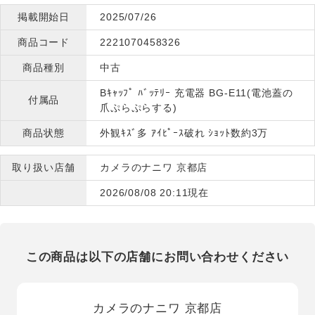
掲載開始日
2025/07/26
商品コード
2221070458326
商品種別
中古
Bｷｬｯﾌﾟ ﾊﾞｯﾃﾘｰ 充電器 BG-E11(電池蓋の
付属品
爪ぷらぷらする)
商品状態
外観ｷｽﾞ多 ｱｲﾋﾟｰｽ破れ ｼｮｯﾄ数約3万
取り扱い店舗
カメラのナニワ 京都店
2026/08/08 20:11現在
この商品は以下の店舗にお問い合わせください
カメラのナニワ 京都店