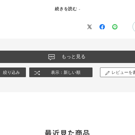
回数466回???(数枚撮ってから確認しました)意味不明です有難う御座います。
続きを読む
品と至れり尽くせりの内容でした。
もっと見る
絞り込み
表示：新しい順
レビューを
最近見た商品