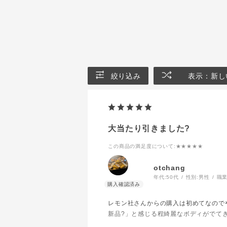
絞り込み
表示：新し
大当たり引きました?
この商品の満足度について
:★★★★★
otchang
年代:
50代
性別:
男性
職業
レモン社さんからの購入は初めてなので
新品?」と感じる程綺麗なボディがでて