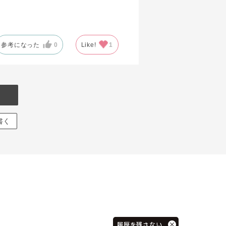
参考になった
0
Like!
1
書く
履歴を残さない