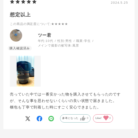
2024.5.25
想定以上
この商品の満足度について
:★★★★★
ツー君
年代:
10代
性別:
男性
職業:
学生
メインで撮影の被写体:
風景
売っていた中では一番安かった物を購入させてもらったのです
が、そんな事を思わせないくらいの良い状態で届きました。
梱包も丁寧で到着した時にすごく安心できました。
参考になった
0
Like!
0