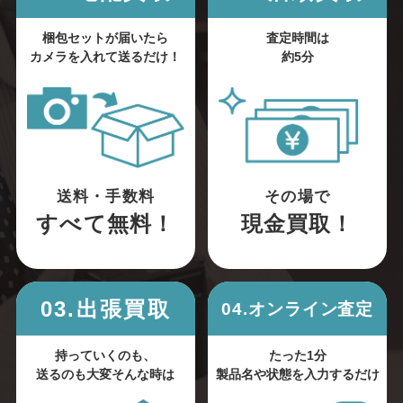
梱包セットが届いたら
査定時間は
カメラを入れて送るだけ！
約5分
送料・手数料
その場で
すべて無料！
現金買取！
03.出張買取
04.オンライン査定
持っていくのも、
たった1分
送るのも大変そんな時は
製品名や状態を入力するだけ