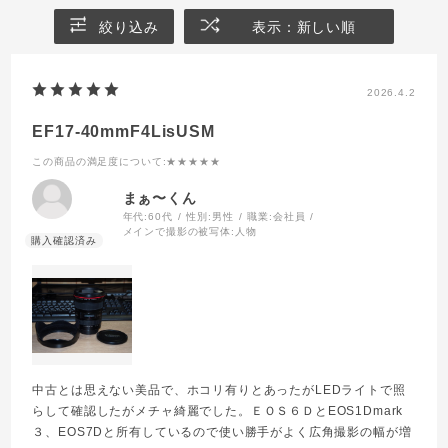
絞り込み
表示：新しい順
2026.4.2
EF17-40mmF4LisUSM
この商品の満足度について
:★★★★★
まぁ〜くん
年代:
60代
性別:
男性
職業:
会社員
メインで撮影の被写体:
人物
中古とは思えない美品で、ホコリ有りとあったがLEDライトで照
らして確認したがメチャ綺麗でした。ＥＯＳ６ＤとEOS1Dmark
３、EOS7Dと所有しているので使い勝手がよく広角撮影の幅が増