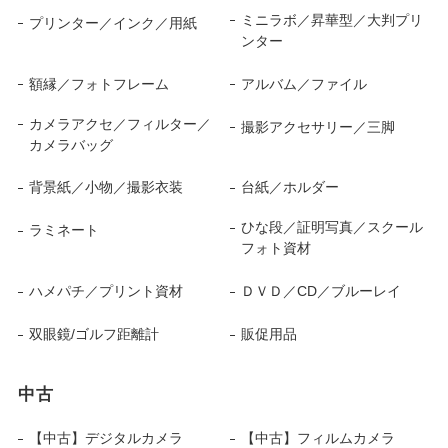
ミニラボ／昇華型／大判プリ
プリンター／インク／用紙
ンター
額縁／フォトフレーム
アルバム／ファイル
カメラアクセ／フィルター／
撮影アクセサリー／三脚
カメラバッグ
背景紙／小物／撮影衣装
台紙／ホルダー
ひな段／証明写真／スクール
ラミネート
フォト資材
ハメパチ／プリント資材
ＤＶＤ／CD／ブルーレイ
双眼鏡/ゴルフ距離計
販促用品
中古
【中古】デジタルカメラ
【中古】フィルムカメラ