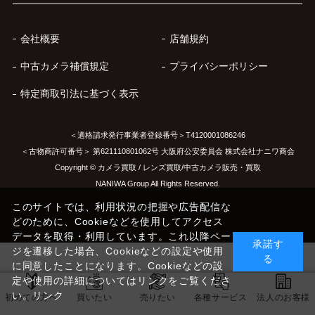
会社概要
店舗規約
中古カメラ補償規定
プライバシーポリシー
特定商取引法に基づく表示
＜適格請求発行事業者登録番号＞T4120001086246
＜古物商許可番号＞ 第621110801062号 大阪府公安委員会 株式会社ナニワ商会
Copyright © カメラ買取 / レンズ買取/中古カメラ販売・買取
NANIWA Group All Rights Reserved.
このサイトでは、利用状況の把握や広告配信な
どのために、Cookieなどを使用してアクセス
データを取得・利用しています。これ以降ペー
承諾す
ジを遷移した場合、Cookieなどの設定や使用
る
に同意したことになります。Cookieなどの設
定や使用の詳細についてはリンクをご覧くださ
い。
リンク
初めての方へ
買いたい
売りたい
各種サービス
法人のお客様