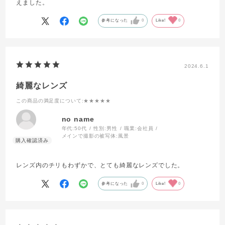
えました。
参考になった
0
Like!
0
2024.6.1
綺麗なレンズ
この商品の満足度について
:★★★★★
no name
年代:
50代
性別:
男性
職業:
会社員
メインで撮影の被写体:
風景
レンズ内のチリもわずかで、とても綺麗なレンズでした。
参考になった
0
Like!
0