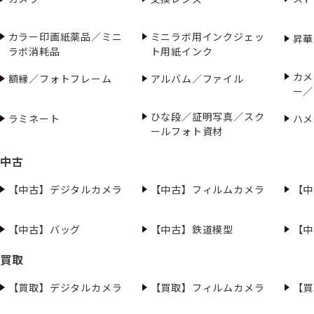
カラー印画紙薬品／ミニ
ミニラボ用インクジェッ
昇華
ラボ消耗品
ト用紙インク
カメ
額縁／フォトフレーム
アルバム／ファイル
ー／
ひな段／証明写真／スク
ラミネート
ハメ
ールフォト資材
中古
【中古】デジタルカメラ
【中古】フィルムカメラ
【中
【中古】バッグ
【中古】鉄道模型
【中
買取
【買取】デジタルカメラ
【買取】フィルムカメラ
【買