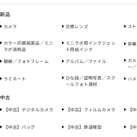
新品
カメラ
交換レンズ
スト
カラー印画紙薬品／ミニ
ミニラボ用インクジェッ
昇華
ラボ消耗品
ト用紙インク
カメ
額縁／フォトフレーム
アルバム／ファイル
ー／
ひな段／証明写真／スク
ラミネート
ハメ
ールフォト資材
中古
【中古】デジタルカメラ
【中古】フィルムカメラ
【中
【中古】バッグ
【中古】鉄道模型
【中