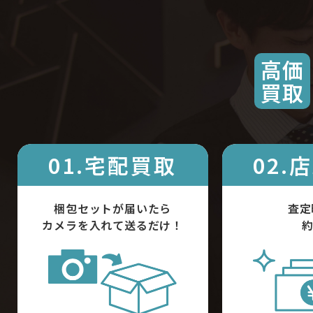
高価
買取
01.宅配買取
02.
梱包セットが届いたら
査定
カメラを入れて送るだけ！
約