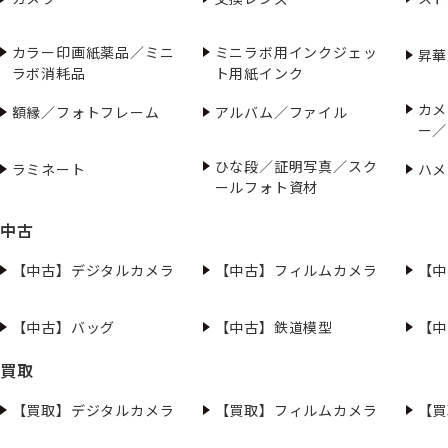
カラー印画紙薬品／ミニ
ミニラボ用インクジェッ
昇華
ラボ消耗品
ト用紙インク
カメ
額縁／フォトフレーム
アルバム／ファイル
ー／
ひな段／証明写真／スク
ラミネート
ハメ
ールフォト資材
中古
【中古】デジタルカメラ
【中古】フィルムカメラ
【中
【中古】バッグ
【中古】鉄道模型
【中
買取
【買取】デジタルカメラ
【買取】フィルムカメラ
【買