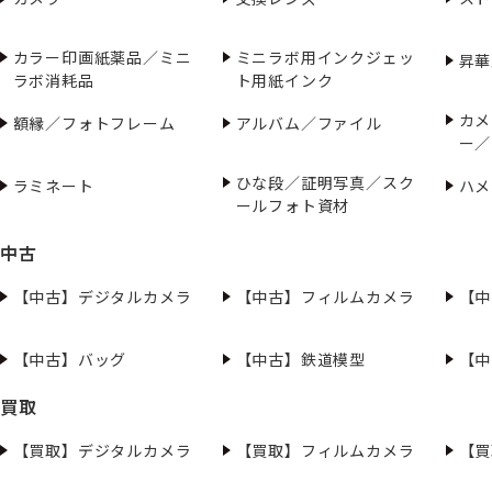
カラー印画紙薬品／ミニ
ミニラボ用インクジェッ
昇華
ラボ消耗品
ト用紙インク
カメ
額縁／フォトフレーム
アルバム／ファイル
ー／
ひな段／証明写真／スク
ラミネート
ハメ
ールフォト資材
中古
【中古】デジタルカメラ
【中古】フィルムカメラ
【中
【中古】バッグ
【中古】鉄道模型
【中
買取
【買取】デジタルカメラ
【買取】フィルムカメラ
【買