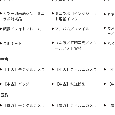
カラー印画紙薬品／ミニ
ミニラボ用インクジェッ
昇華
ラボ消耗品
ト用紙インク
カメ
額縁／フォトフレーム
アルバム／ファイル
ー／
ひな段／証明写真／スク
ラミネート
ハメ
ールフォト資材
中古
【中古】デジタルカメラ
【中古】フィルムカメラ
【中
【中古】バッグ
【中古】鉄道模型
【中
買取
【買取】デジタルカメラ
【買取】フィルムカメラ
【買