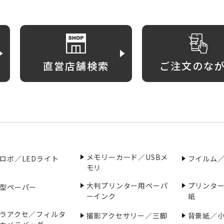
直営店舗検索
ご注文のな
メモリーカード／USBメ
ロボ／LEDライト
フイルム
モリ
大判プリンター用ペーパ
プリンタ
型ペーパー
ーインク
紙
ラアクセ／フィルタ
撮影アクセサリー／三脚
背景紙／