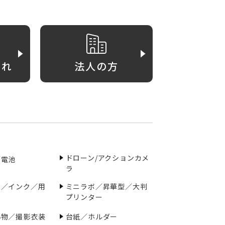
がれ
法人の方
ドローン/アクションカメ
／電池
ラ
ー／インク／用
ミニラボ／昇華型／大判
プリンター
小物／撮影衣装
台紙／ホルダー