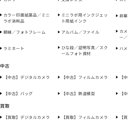
カラー印画紙薬品／ミニ
ミニラボ用インクジェッ
昇華
ラボ消耗品
ト用紙インク
カメ
額縁／フォトフレーム
アルバム／ファイル
ー／
ひな段／証明写真／スク
ラミネート
ハメ
ールフォト資材
中古
【中古】デジタルカメラ
【中古】フィルムカメラ
【中
【中古】バッグ
【中古】鉄道模型
【中
買取
【買取】デジタルカメラ
【買取】フィルムカメラ
【買