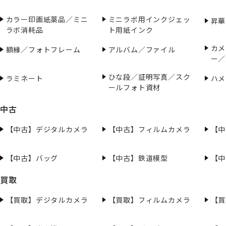
カラー印画紙薬品／ミニ
ミニラボ用インクジェッ
昇華
ラボ消耗品
ト用紙インク
カメ
額縁／フォトフレーム
アルバム／ファイル
ー／
ひな段／証明写真／スク
ラミネート
ハメ
ールフォト資材
中古
【中古】デジタルカメラ
【中古】フィルムカメラ
【中
【中古】バッグ
【中古】鉄道模型
【中
買取
【買取】デジタルカメラ
【買取】フィルムカメラ
【買