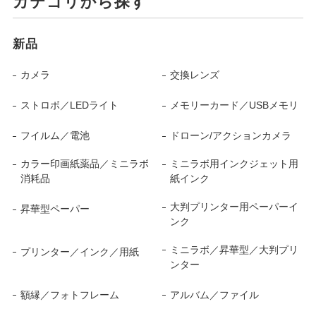
カテゴリから探す
新品
カメラ
交換レンズ
ストロボ／LEDライト
メモリーカード／USBメモリ
フイルム／電池
ドローン/アクションカメラ
カラー印画紙薬品／ミニラボ
ミニラボ用インクジェット用
消耗品
紙インク
大判プリンター用ペーパーイ
昇華型ペーパー
ンク
ミニラボ／昇華型／大判プリ
プリンター／インク／用紙
ンター
額縁／フォトフレーム
アルバム／ファイル