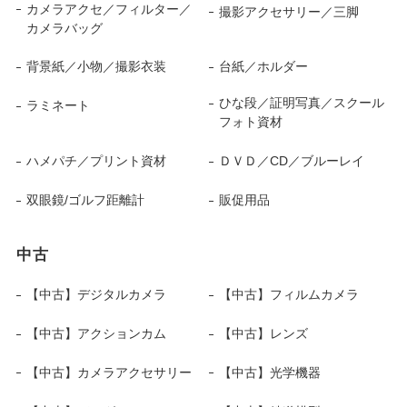
カメラアクセ／フィルター／
撮影アクセサリー／三脚
カメラバッグ
背景紙／小物／撮影衣装
台紙／ホルダー
ひな段／証明写真／スクール
ラミネート
フォト資材
ハメパチ／プリント資材
ＤＶＤ／CD／ブルーレイ
双眼鏡/ゴルフ距離計
販促用品
中古
【中古】デジタルカメラ
【中古】フィルムカメラ
【中古】アクションカム
【中古】レンズ
【中古】カメラアクセサリー
【中古】光学機器