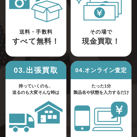
送料・手数料
その場で
すべて無料！
現金買取！
03.出張買取
04.オンライン査定
持っていくのも、
たった1分
送るのも大変そんな時は
製品名や状態を入力するだけ