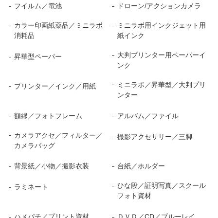
フイルム／電池
ドローン/アクションカメラ
カラー印画紙薬品／ミニラボ
ミニラボ用インクジェット用
消耗品
紙インク
大判プリンター用ペーパーイ
昇華型ペーパー
ンク
ミニラボ／昇華型／大判プリ
プリンター／インク／用紙
ンター
額縁／フォトフレーム
アルバム／ファイル
カメラアクセ／フィルター／
撮影アクセサリー／三脚
カメラバッグ
背景紙／小物／撮影衣装
台紙／ホルダー
ひな段／証明写真／スクール
ラミネート
フォト資材
ハメパチ／プリント資材
ＤＶＤ／CD／ブルーレイ