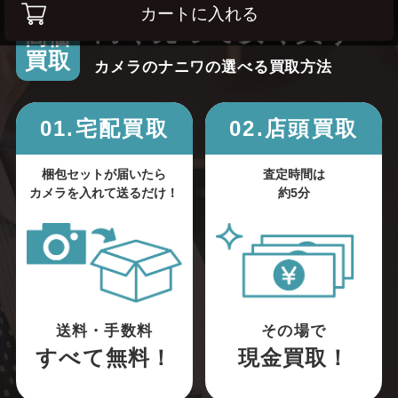
カートに入れる
高く売って安く買う！
高価
買取
カメラのナニワの選べる買取方法
01.宅配買取
02.店頭買取
梱包セットが届いたら
査定時間は
カメラを入れて送るだけ！
約5分
送料・手数料
その場で
すべて無料！
現金買取！