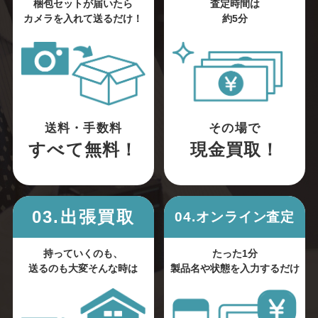
梱包セットが届いたら
査定時間は
カメラを入れて送るだけ！
約5分
送料・手数料
その場で
すべて無料！
現金買取！
03.出張買取
04.オンライン査定
持っていくのも、
たった1分
送るのも大変そんな時は
製品名や状態を入力するだけ