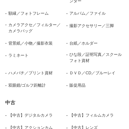
ンター
額縁／フォトフレーム
アルバム／ファイル
カメラアクセ／フィルター／
撮影アクセサリー／三脚
カメラバッグ
背景紙／小物／撮影衣装
台紙／ホルダー
ひな段／証明写真／スクール
ラミネート
フォト資材
ハメパチ／プリント資材
ＤＶＤ／CD／ブルーレイ
双眼鏡/ゴルフ距離計
販促用品
中古
【中古】デジタルカメラ
【中古】フィルムカメラ
【中古】アクションカム
【中古】レンズ