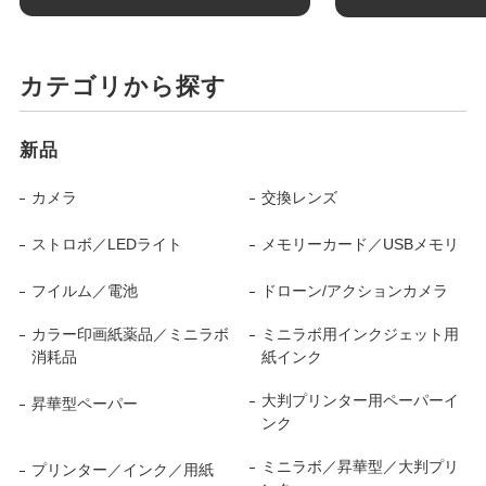
カテゴリから探す
新品
カメラ
交換レンズ
ストロボ／LEDライト
メモリーカード／USBメモリ
フイルム／電池
ドローン/アクションカメラ
カラー印画紙薬品／ミニラボ
ミニラボ用インクジェット用
消耗品
紙インク
大判プリンター用ペーパーイ
昇華型ペーパー
ンク
ミニラボ／昇華型／大判プリ
プリンター／インク／用紙