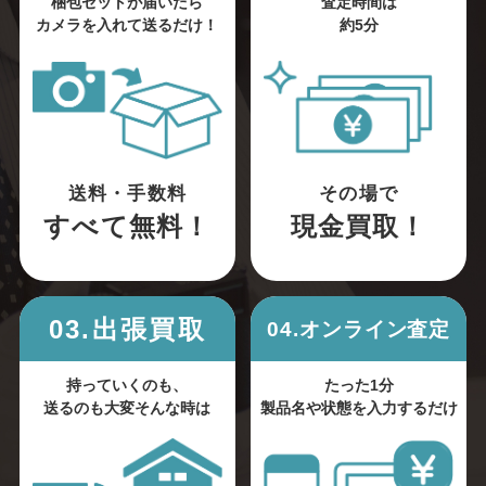
梱包セットが届いたら
査定時間は
カメラを入れて送るだけ！
約5分
送料・手数料
その場で
すべて無料！
現金買取！
03.出張買取
04.オンライン査定
持っていくのも、
たった1分
送るのも大変そんな時は
製品名や状態を入力するだけ