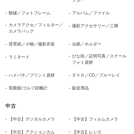
ンター
額縁／フォトフレーム
アルバム／ファイル
カメラアクセ／フィルター／
撮影アクセサリー／三脚
カメラバッグ
背景紙／小物／撮影衣装
台紙／ホルダー
ひな段／証明写真／スクール
ラミネート
フォト資材
ハメパチ／プリント資材
ＤＶＤ／CD／ブルーレイ
双眼鏡/ゴルフ距離計
販促用品
中古
【中古】デジタルカメラ
【中古】フィルムカメラ
【中古】アクションカム
【中古】レンズ