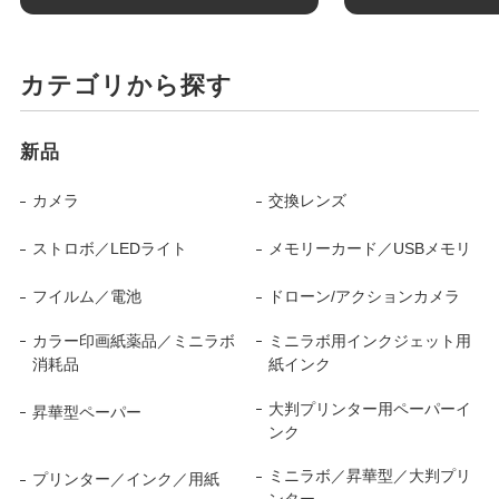
カテゴリから探す
新品
カメラ
交換レンズ
ストロボ／LEDライト
メモリーカード／USBメモリ
フイルム／電池
ドローン/アクションカメラ
カラー印画紙薬品／ミニラボ
ミニラボ用インクジェット用
消耗品
紙インク
大判プリンター用ペーパーイ
昇華型ペーパー
ンク
ミニラボ／昇華型／大判プリ
プリンター／インク／用紙