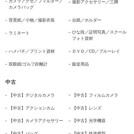
カメラアクセ／フィルター／
撮影アクセサリー／三脚
カメラバッグ
背景紙／小物／撮影衣装
台紙／ホルダー
ひな段／証明写真／スクール
ラミネート
フォト資材
ハメパチ／プリント資材
ＤＶＤ／CD／ブルーレイ
双眼鏡/ゴルフ距離計
販促用品
中古
【中古】デジタルカメラ
【中古】フィルムカメラ
【中古】アクションカム
【中古】レンズ
【中古】カメラアクセサリー
【中古】光学機器
【中古】バッグ
【中古】鉄道模型