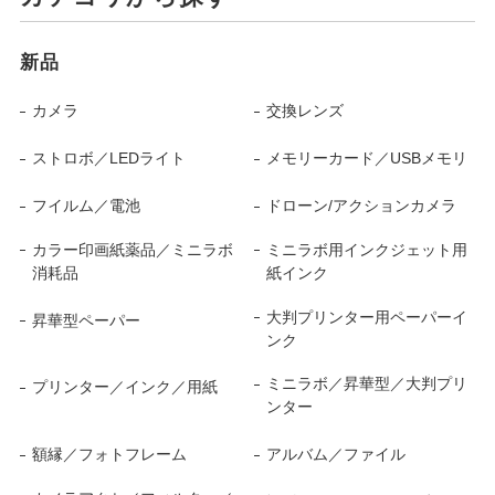
新品
カメラ
交換レンズ
ストロボ／LEDライト
メモリーカード／USBメモリ
フイルム／電池
ドローン/アクションカメラ
カラー印画紙薬品／ミニラボ
ミニラボ用インクジェット用
消耗品
紙インク
大判プリンター用ペーパーイ
昇華型ペーパー
ンク
ミニラボ／昇華型／大判プリ
プリンター／インク／用紙
ンター
額縁／フォトフレーム
アルバム／ファイル