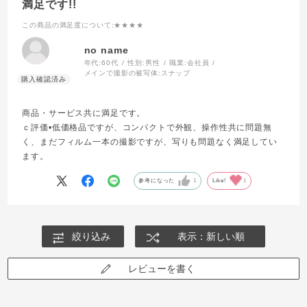
満足です!!
この商品の満足度について
:★★★★
no name
年代:
60代
性別:
男性
職業:
会社員
メインで撮影の被写体:
スナップ
商品・サービス共に満足です。
ｃ評価•低価格品ですが、コンパクトで外観、操作性共に問題無
く、まだフィルム一本の撮影ですが、写りも問題なく満足してい
ます。
参考になった
1
Like!
1
絞り込み
表示：新しい順
レビューを書く