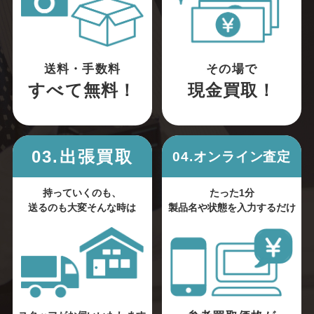
送料・手数料
その場で
すべて無料！
現金買取！
03.出張買取
04.オンライン査定
持っていくのも、
たった1分
送るのも大変そんな時は
製品名や状態を入力するだけ