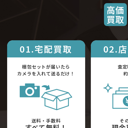
高価
買取
01.宅配買取
02.
梱包セットが届いたら
査定
カメラを入れて送るだけ！
約
送料・手数料
そ
すべて無料！
現金