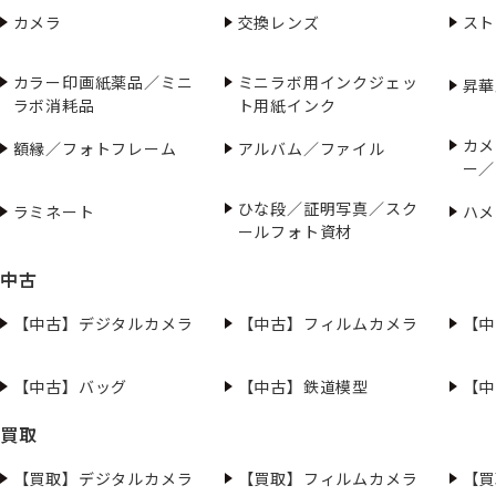
カメラ
交換レンズ
スト
カラー印画紙薬品／ミニ
ミニラボ用インクジェッ
昇華
ラボ消耗品
ト用紙インク
カメ
額縁／フォトフレーム
アルバム／ファイル
ー／
ひな段／証明写真／スク
ラミネート
ハメ
ールフォト資材
中古
【中古】デジタルカメラ
【中古】フィルムカメラ
【中
【中古】バッグ
【中古】鉄道模型
【中
買取
【買取】デジタルカメラ
【買取】フィルムカメラ
【買