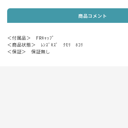
商品コメント
＜付属品＞ FRｷｬｯﾌﾟ
＜商品状態＞ ﾚﾝｽﾞｷｽﾞ ｸﾓﾘ ﾎｺﾘ
＜保証＞ 保証無し