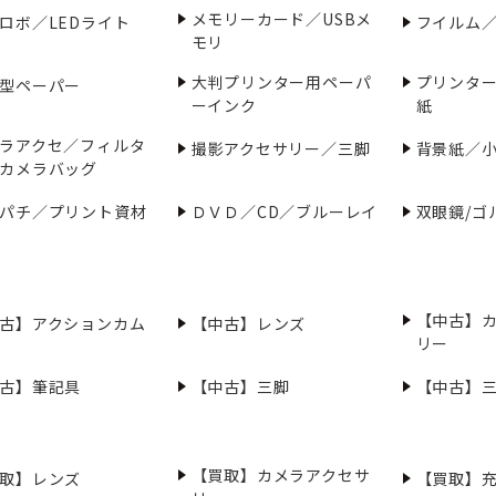
メモリーカード／USBメ
ロボ／LEDライト
フイルム
モリ
大判プリンター用ペーパ
プリンタ
型ペーパー
ーインク
紙
ラアクセ／フィルタ
撮影アクセサリー／三脚
背景紙／
カメラバッグ
パチ／プリント資材
ＤＶＤ／CD／ブルーレイ
双眼鏡/ゴ
【中古】
古】アクションカム
【中古】レンズ
リー
古】筆記具
【中古】三脚
【中古】
【買取】カメラアクセサ
取】レンズ
【買取】