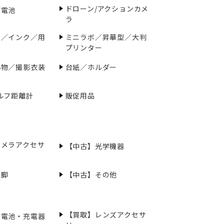
ドローン/アクションカメ
／電池
ラ
ー／インク／用
ミニラボ／昇華型／大判
プリンター
小物／撮影衣装
台紙／ホルダー
ルフ距離計
販促用品
カメラアクセサ
【中古】光学機器
三脚
【中古】その他
【買取】レンズアクセサ
充電池・充電器