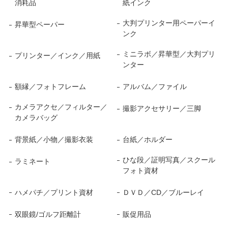
消耗品
紙インク
大判プリンター用ペーパーイ
昇華型ペーパー
ンク
ミニラボ／昇華型／大判プリ
プリンター／インク／用紙
ンター
額縁／フォトフレーム
アルバム／ファイル
カメラアクセ／フィルター／
撮影アクセサリー／三脚
カメラバッグ
背景紙／小物／撮影衣装
台紙／ホルダー
ひな段／証明写真／スクール
ラミネート
フォト資材
ハメパチ／プリント資材
ＤＶＤ／CD／ブルーレイ
双眼鏡/ゴルフ距離計
販促用品