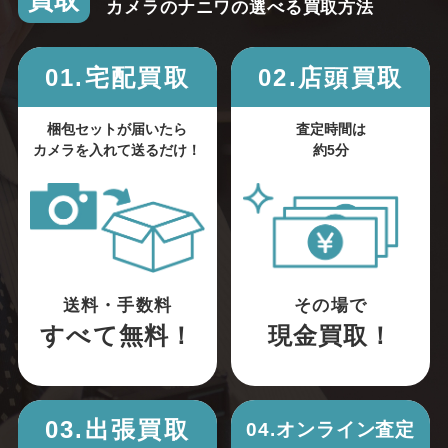
買取
カメラのナニワの選べる買取方法
01.宅配買取
02.店頭買取
梱包セットが届いたら
査定時間は
カメラを入れて送るだけ！
約5分
送料・手数料
その場で
すべて無料！
現金買取！
03.出張買取
04.オンライン査定