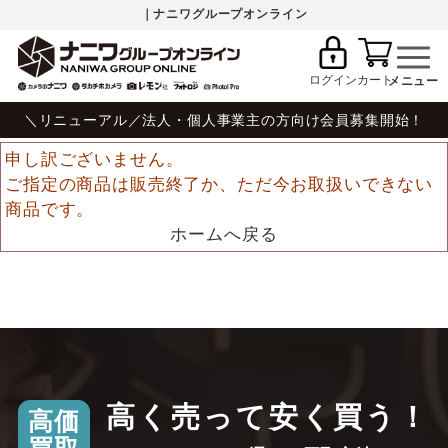
｜ナニワグループオンライン
ログイン
カート
＼リニューアル／法人・個人事業主の方向け会員募集開始！
申し訳ございません。
ご指定の商品は販売終了か、ただ今お取扱いできない
商品です。
ホームへ戻る
高く売って安く買う！
高価