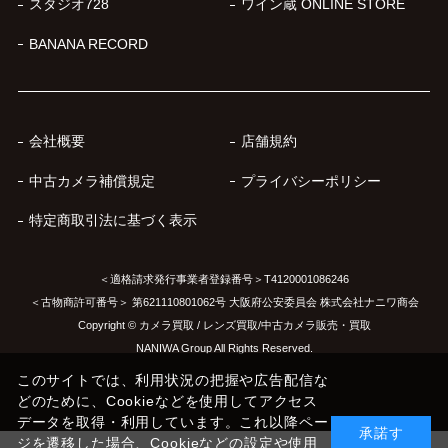
スタジオ728
ワイン蔵 ONLINE STORE
BANANA RECORD
会社概要
店舗規約
中古カメラ補償規定
プライバシーポリシー
特定商取引法に基づく表示
＜適格請求発行事業者登録番号＞T4120001086246
＜古物商許可番号＞ 第621110801062号 大阪府公安委員会 株式会社ナニワ商会
Copyright © カメラ買取 / レンズ買取/中古カメラ販売・買取
NANIWA Group All Rights Reserved.
このサイトでは、利用状況の把握や広告配信な
どのために、Cookieなどを使用してアクセス
データを取得・利用しています。これ以降ペー
承諾す
ジを遷移した場合、Cookieなどの設定や使用