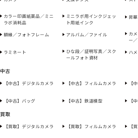
カラー印画紙薬品／ミニ
ミニラボ用インクジェッ
昇華
ラボ消耗品
ト用紙インク
カメ
額縁／フォトフレーム
アルバム／ファイル
ー／
ひな段／証明写真／スク
ラミネート
ハメ
ールフォト資材
中古
【中古】デジタルカメラ
【中古】フィルムカメラ
【中
【中古】バッグ
【中古】鉄道模型
【中
買取
【買取】デジタルカメラ
【買取】フィルムカメラ
【買