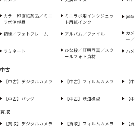
カラー印画紙薬品／ミニ
ミニラボ用インクジェッ
昇華
ラボ消耗品
ト用紙インク
カメ
額縁／フォトフレーム
アルバム／ファイル
ー／
ひな段／証明写真／スク
ラミネート
ハメ
ールフォト資材
中古
【中古】デジタルカメラ
【中古】フィルムカメラ
【中
【中古】バッグ
【中古】鉄道模型
【中
買取
【買取】デジタルカメラ
【買取】フィルムカメラ
【買