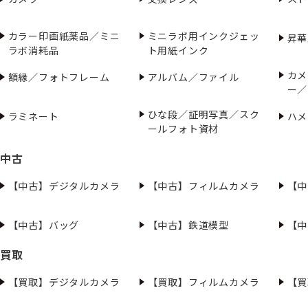
カラー印画紙薬品／ミニ
ミニラボ用インクジェッ
昇華
ラボ消耗品
ト用紙インク
カメ
額縁／フォトフレーム
アルバム／ファイル
ー／
ひな段／証明写真／スク
ラミネート
ハメ
ールフォト資材
中古
【中古】デジタルカメラ
【中古】フィルムカメラ
【中
【中古】バッグ
【中古】鉄道模型
【中
買取
【買取】デジタルカメラ
【買取】フィルムカメラ
【買