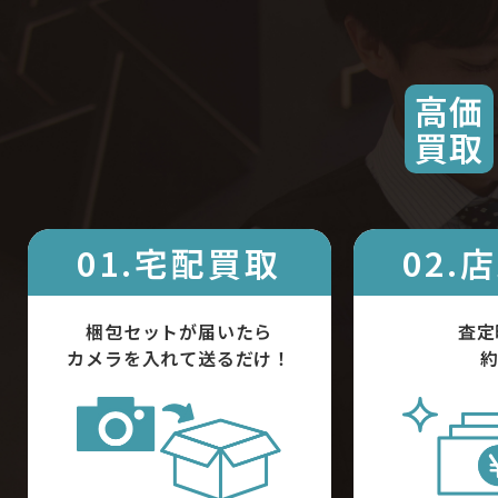
高価
買取
01.宅配買取
02.
梱包セットが届いたら
査定
カメラを入れて送るだけ！
約