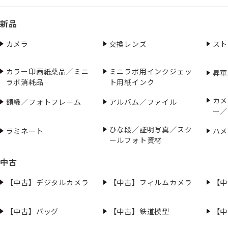
新品
カメラ
交換レンズ
スト
カラー印画紙薬品／ミニ
ミニラボ用インクジェッ
昇華
ラボ消耗品
ト用紙インク
カメ
額縁／フォトフレーム
アルバム／ファイル
ー／
ひな段／証明写真／スク
ラミネート
ハメ
ールフォト資材
中古
【中古】デジタルカメラ
【中古】フィルムカメラ
【中
【中古】バッグ
【中古】鉄道模型
【中