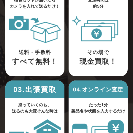
梱包セットが届いたら
査定時間は
カメラを入れて送るだけ！
約5分
送料・手数料
その場で
すべて無料！
現金買取！
03.出張買取
04.オンライン査定
持っていくのも、
たった1分
送るのも大変そんな時は
製品名や状態を入力するだけ