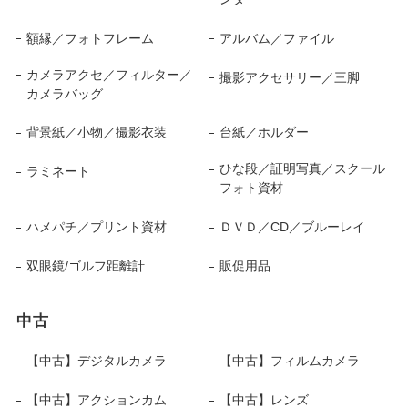
額縁／フォトフレーム
アルバム／ファイル
カメラアクセ／フィルター／
撮影アクセサリー／三脚
カメラバッグ
背景紙／小物／撮影衣装
台紙／ホルダー
ひな段／証明写真／スクール
ラミネート
フォト資材
ハメパチ／プリント資材
ＤＶＤ／CD／ブルーレイ
双眼鏡/ゴルフ距離計
販促用品
中古
【中古】デジタルカメラ
【中古】フィルムカメラ
【中古】アクションカム
【中古】レンズ